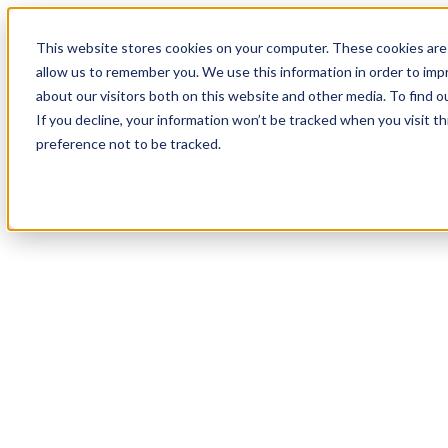
20
Day
:
This website stores cookies on your computer. These cookies are 
11
HR
:
allow us to remember you. We use this information in order to im
26
Min
about our visitors both on this website and other media. To find o
:
If you decline, your information won’t be tracked when you visit t
20
Sec
preference not to be tracked.