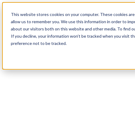
18
Day
:
This website stores cookies on your computer. These cookies are 
19
HR
:
allow us to remember you. We use this information in order to im
10
Min
about our visitors both on this website and other media. To find o
:
If you decline, your information won’t be tracked when you visit t
19
Sec
preference not to be tracked.