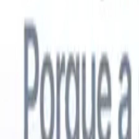
Português
🇺🇸
Inglês
🇳🇱
Holandês
🇫🇷
Francês
🇪🇸
Espanhol
🇩🇪
Alemão
🇯
Produtos
Recursos
IA
Preços
Centro de Conhecimento
Acesse todo o Recruit CRM através de UM poderoso aplicativo móve
Configure na web, depois use no celular.
Inscrever-se agora
Português
🇺🇸
Inglês
🇳🇱
Holandês
🇫🇷
Francês
🇪🇸
Espanhol
🇩🇪
Alemão
🇯
Quero uma demo