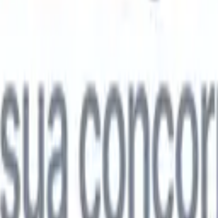

Japonês
🇮🇹
Italiano
🇨🇳
Chinês
l

Japonês
🇮🇹
Italiano
🇨🇳
Chinês