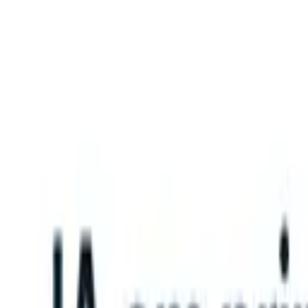
What happens when your ATS can take instructions?
|
Save my seat