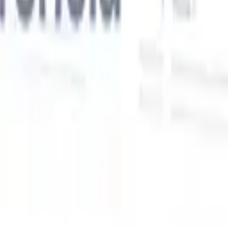
Nossas funcionalidades de IA para recrutadores
inteligentes
Integração GPT
Automatize a criação de conteúdo e o engajamento
de candidatos com GPT.
Sourcing com IA
Busque em toda a
xe
internet com linguagem natural.
Correspondência de candidatos
com IA
Combine candidatos qualificados a vagas com análise
o
orientada por IA.
Sequenciamento de outreach
Engaje candidatos
por meio de sequências inteligentes de e-mail, SMS e LinkedIn.
Desbloqueie a Eficiência de Recrutamento Como Nunca
Antes
Quero uma demo