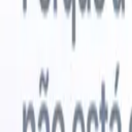
Experimente grátis
IA que faz o trabalho por você
Nossos 
Os agentes de IA cuidam de respostas de e-mail, envios de
Ver tudo
candidatos, formatação de currículos e estratégias de
Agente de 
sourcing, oferecendo maior controle sobre seu
personaliz
recrutamento e melhorando velocidade e precisão.
a IA criar 
formatação
Como os agentes de IA podem mudar a forma como você
PDFs.
Agen
contrata.
↗
candidatos
Novo lançamento
Conecte seus dados à IA com o
Recruit CRM MCP
O que oferecemos