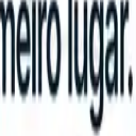
ake instructions?
|
Save my seat