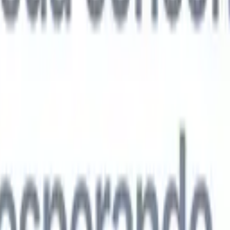
agentes de IA de próxima geração
análise de currículo
Treine um agente para reconhecer campos
ados nos currículos que você analisa.
Agente de envio de candidatos
Dei
uma lista refinada de candidatos pronta para envio por e-mail.
Agente de
 de currículo
Gere currículos formatados por IA na hora e salve-os com
te de apresentação de candidatos
Crie e-mails de apresentação de
 personalizados e profissionais com IA.
Soluções por setor