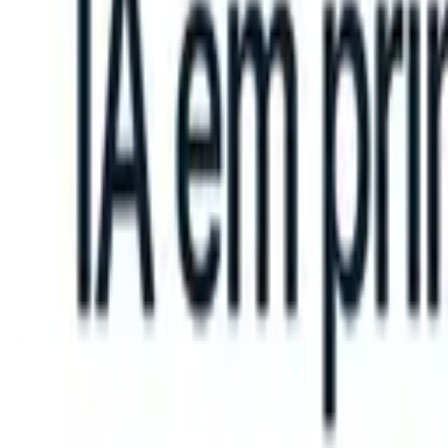
ake instructions?
|
Save my seat
What happens when your ATS can t
Produtos
Recursos
IA
Preços
Centro de Conhecimento
Entrar
Experimente grátis