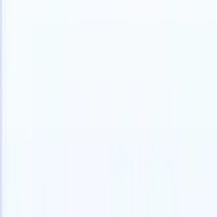
Português
🇩🇪
Alemão
🇺🇸
Inglês
🇪🇸
Espanhol
🇫🇷
Francês
🇮🇹
Italiano
🇯🇵
Produtos
Recursos
IA
Preços
Centro de Conhecimento
Acesse todo o Recruit CRM através de UM poderoso aplicativo móve
Configure na web, depois use no celular.
Inscrever-se agora
Português
🇩🇪
Alemão
🇺🇸
Inglês
🇪🇸
Espanhol
🇫🇷
Francês
🇮🇹
Italiano
🇯🇵
Quero uma demo