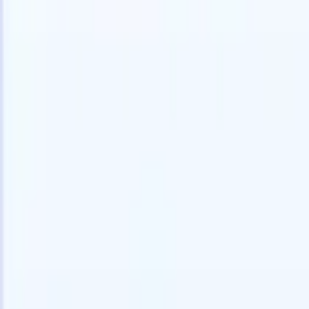
Experimente grátis
IA que faz o trabalho por você
Nossos 
Os agentes de IA cuidam de respostas de e-mail, envios de
Ver tudo
candidatos, formatação de currículos e estratégias de
Agente de 
sourcing, oferecendo maior controle sobre seu
personaliz
recrutamento e melhorando velocidade e precisão.
a IA criar 
formatação
Como os agentes de IA podem mudar a forma como você
PDFs.
Agen
contrata.
↗
candidatos
Novo lançamento
Conecte seus dados à IA com o
Recruit CRM MCP
O que oferecemos