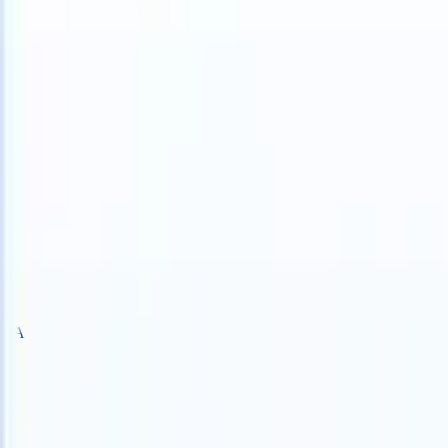
 can take instructions?
|
Save my seat
What happens when your ATS
Produtos
Recursos
IA
Preços
Centro de Conhecimento
Entrar
Experimente grátis