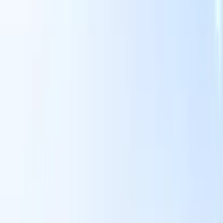
Nossas funcionalidades de IA para recrutadores
inteligentes
Integração GPT
Automatize a criação de conteúdo e o engajamento
de candidatos com GPT.
Sourcing com IA
Busque em toda a
xe
internet com linguagem natural.
Correspondência de candidatos
com IA
Combine candidatos qualificados a vagas com análise
o
orientada por IA.
Sequenciamento de outreach
Engaje candidatos
por meio de sequências inteligentes de e-mail, SMS e LinkedIn.
Desbloqueie a Eficiência de Recrutamento Como Nunca
Antes
Quero uma demo