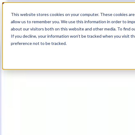
19
Day
:
This website stores cookies on your computer. These cookies are 
19
HR
:
allow us to remember you. We use this information in order to im
30
Min
about our visitors both on this website and other media. To find o
:
If you decline, your information won’t be tracked when you visit t
46
Sec
preference not to be tracked.