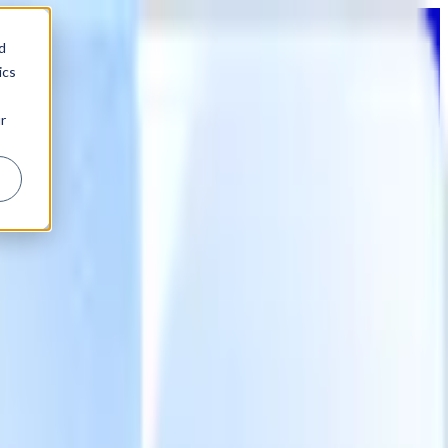
d
ics
r