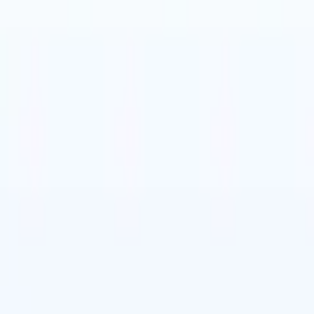
Japonês
🇳🇱
Holandês
🇨🇳
Chinês
l
Japonês
🇳🇱
Holandês
🇨🇳
Chinês