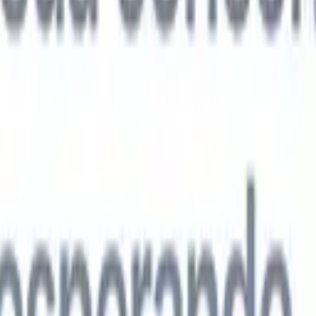
agentes de IA de próxima geração
análise de currículo
Treine um agente para reconhecer campos
ados nos currículos que você analisa.
Agente de envio de candidatos
Dei
uma lista refinada de candidatos pronta para envio por e-mail.
Agente de
 de currículo
Gere currículos formatados por IA na hora e salve-os com
te de apresentação de candidatos
Crie e-mails de apresentação de
 personalizados e profissionais com IA.
Soluções por setor