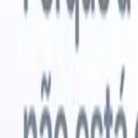
Experimente grátis
IA que faz o trabalho por você
Nossos 
Os agentes de IA cuidam de respostas de e-mail, envios de
Ver tudo
candidatos, formatação de currículos e estratégias de
Agente de 
sourcing, oferecendo maior controle sobre seu
personaliz
recrutamento e melhorando velocidade e precisão.
a IA criar 
formatação
Como os agentes de IA podem mudar a forma como você
PDFs.
Agen
contrata.
↗
candidatos
Novo lançamento
Conecte seus dados à IA com o
Recruit CRM MCP
O que oferecemos