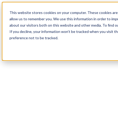
19
Day
:
This website stores cookies on your computer. These cookies are 
05
HR
:
allow us to remember you. We use this information in order to im
09
Min
about our visitors both on this website and other media. To find o
:
If you decline, your information won’t be tracked when you visit t
14
Sec
preference not to be tracked.