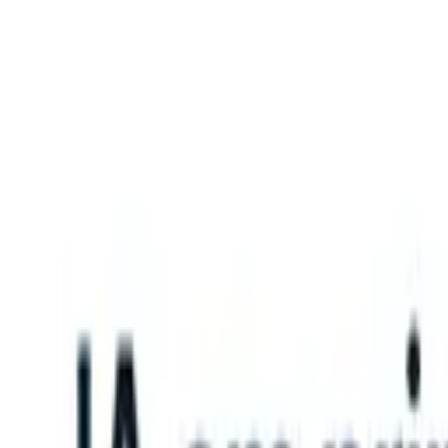
What happens when your ATS can take instructions?
|
Save my seat