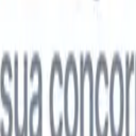

Japonês
🇮🇹
Italiano
🇨🇳
Chinês
l

Japonês
🇮🇹
Italiano
🇨🇳
Chinês