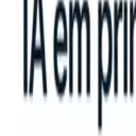
 can take instructions?
|
Save my seat
What happens when your ATS 
Produtos
Recursos
IA
Preços
Centro de Conhecimento
Entrar
Experimente grátis