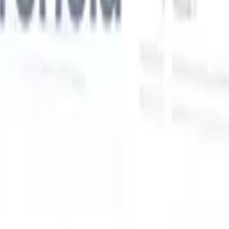
Nossas funcionalidades de IA para recrutadores
inteligentes
Integração GPT
Automatize a criação de conteúdo e o engajamento
de candidatos com GPT.
Sourcing com IA
Busque em toda a
xe
internet com linguagem natural.
Correspondência de candidatos
com IA
Combine candidatos qualificados a vagas com análise
o
orientada por IA.
Sequenciamento de outreach
Engaje candidatos
por meio de sequências inteligentes de e-mail, SMS e LinkedIn.
Desbloqueie a Eficiência de Recrutamento Como Nunca
Antes
Quero uma demo