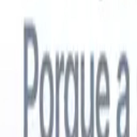
Português
🇺🇸
Inglês
🇳🇱
Holandês
🇫🇷
Francês
🇪🇸
Espanhol
🇩🇪
Alemão
🇯
Produtos
Recursos
IA
Preços
Centro de Conhecimento
Acesse todo o Recruit CRM através de UM poderoso aplicativo móve
Configure na web, depois use no celular.
Inscrever-se agora
Português
🇺🇸
Inglês
🇳🇱
Holandês
🇫🇷
Francês
🇪🇸
Espanhol
🇩🇪
Alemão
🇯
Quero uma demo