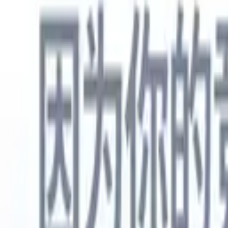
中文
🇺🇸
英语
🇳🇱
荷兰语
🇫🇷
法语
🇧🇷
葡萄牙语
🇪🇸
西班牙语
🇩🇪
产品
功能
人工智能
定价
知识中心
通过一个强大的移动应用程序访问Recruit CRM的所有功能
在网络上设置，然后在移动设备上使用。
立即注册
中文