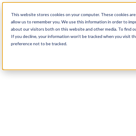
18
Day
:
This website stores cookies on your computer. These cookies are 
10
HR
:
allow us to remember you. We use this information in order to im
50
Min
about our visitors both on this website and other media. To find o
:
If you decline, your information won’t be tracked when you visit t
24
Sec
preference not to be tracked.