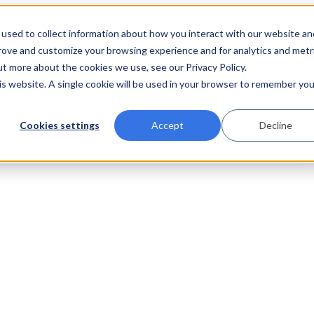
used to collect information about how you interact with our website an
prove and customize your browsing experience and for analytics and metr
ut more about the cookies we use, see our Privacy Policy.
his website. A single cookie will be used in your browser to remember you
Cookies settings
Accept
Decline