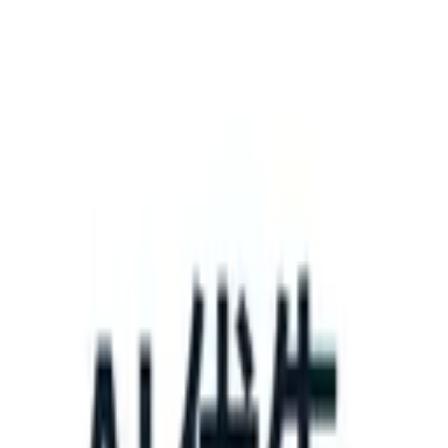
What happens when your ATS can take instructions?
|
Save my seat