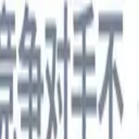
德语
🇯🇵
日语
🇮🇹
意大利语