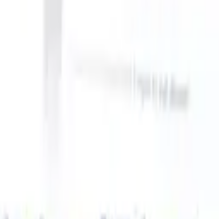
ake instructions?
|
Save my seat