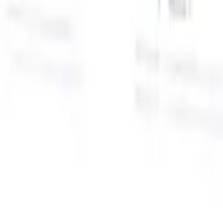
面向智能招聘人员的AI功能
GPT集成
使用GPT自动化内容创建和候选人互动。
AI人才搜
寻
使用自然语言在整个互联网中搜寻人才。
AI候选人匹配
通
智
过AI驱动的分析将合格候选人与职位进行匹配。
外联序列
通
式
过智能邮件、短信和LinkedIn序列与候选人互动。
用
释放前所未有的招聘效率