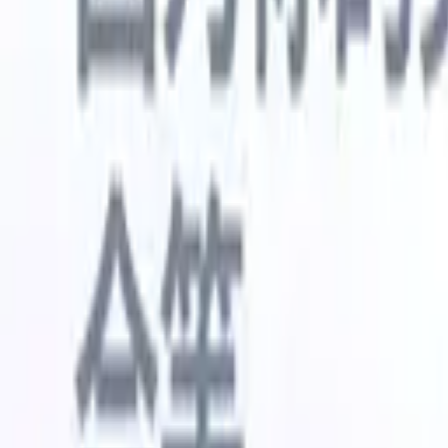
🇺🇸
英语
🇳🇱
荷兰语
🇫🇷
法语
🇧🇷
葡萄牙语
🇪🇸
西班牙语
🇩🇪
我想要一个演示
免费试用
替您完成工作的AI
我们的
AI智能体处理邮件回复、候选人提交、简历格式化和
查看全部
人才搜寻策略，让您对招聘工作拥有更大掌控力，同
简历解析
时提升效率与准确性。
能体
让A
化智能体
了解AI智能体如何改变您的招聘方式。
↗
AI创建
最新发布
通过 Recruit CRM MCP 将您的数据连
接到 AI