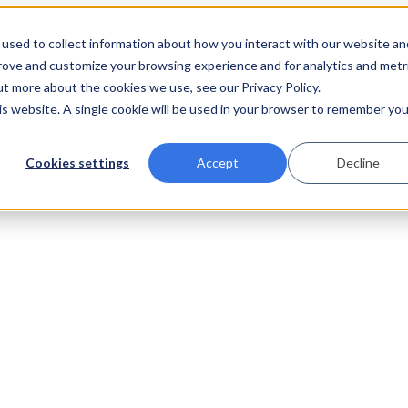
used to collect information about how you interact with our website an
prove and customize your browsing experience and for analytics and metr
ut more about the cookies we use, see our Privacy Policy.
his website. A single cookie will be used in your browser to remember you
Cookies settings
Accept
Decline