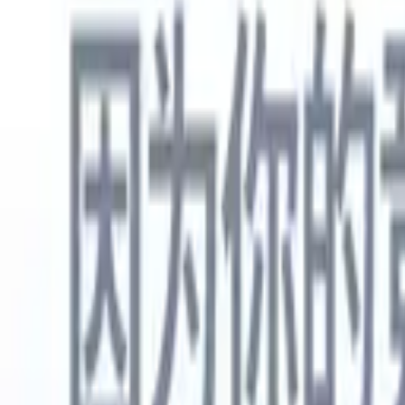
中文
🇺🇸
英语
🇳🇱
荷兰语
🇫🇷
法语
🇧🇷
葡萄牙语
🇪🇸
西班牙语
🇩🇪
产品
功能
人工智能
定价
知识中心
通过一个强大的移动应用程序访问Recruit CRM的所有功能
在网络上设置，然后在移动设备上使用。
立即注册
中文