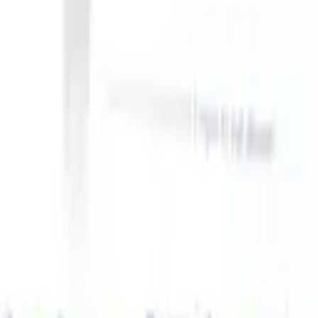
TS can take instructions?
|
Save my seat