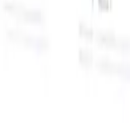
面向智能招聘人员的AI功能
GPT集成
使用GPT自动化内容创建和候选人互动。
AI人才搜
寻
使用自然语言在整个互联网中搜寻人才。
AI候选人匹配
通
智
过AI驱动的分析将合格候选人与职位进行匹配。
外联序列
通
式
过智能邮件、短信和LinkedIn序列与候选人互动。
用
释放前所未有的招聘效率