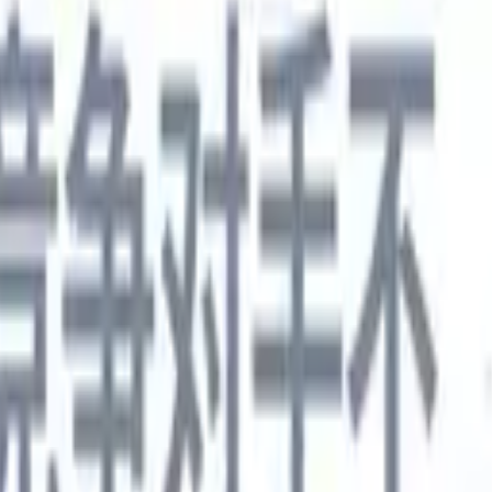
德语
🇯🇵
日语
🇮🇹
意大利语