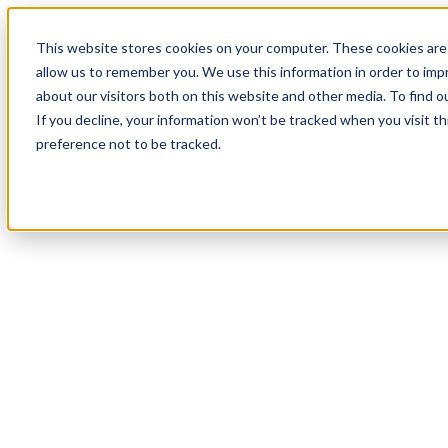
17
Day
:
This website stores cookies on your computer. These cookies are 
05
HR
:
allow us to remember you. We use this information in order to im
44
Min
about our visitors both on this website and other media. To find o
:
If you decline, your information won’t be tracked when you visit t
59
Sec
preference not to be tracked.