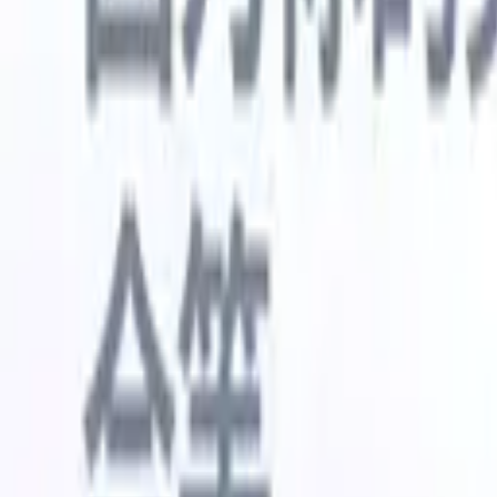
🇺🇸
英语
🇳🇱
荷兰语
🇫🇷
法语
🇧🇷
葡萄牙语
🇪🇸
西班牙语
🇩🇪
我想要一个演示
免费试用
替您完成工作的AI
我们的
AI智能体处理邮件回复、候选人提交、简历格式化和
查看全部
人才搜寻策略，让您对招聘工作拥有更大掌控力，同
简历解析
时提升效率与准确性。
能体
让A
化智能体
了解AI智能体如何改变您的招聘方式。
↗
AI创建
最新发布
通过 Recruit CRM MCP 将您的数据连
接到 AI