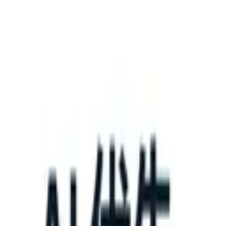
What happens when your ATS can take instructions?
|
Save my seat