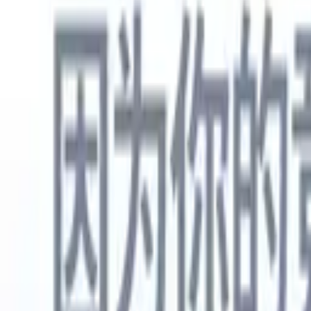
中文
🇺🇸
英语
🇳🇱
荷兰语
🇫🇷
法语
🇧🇷
葡萄牙语
🇪🇸
西班牙语
🇩🇪
产品
功能
人工智能
定价
知识中心
通过一个强大的移动应用程序访问Recruit CRM的所有功能
在网络上设置，然后在移动设备上使用。
立即注册
中文