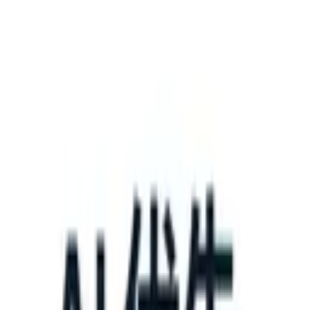
What happens when your ATS can take instructions?
|
Save my seat