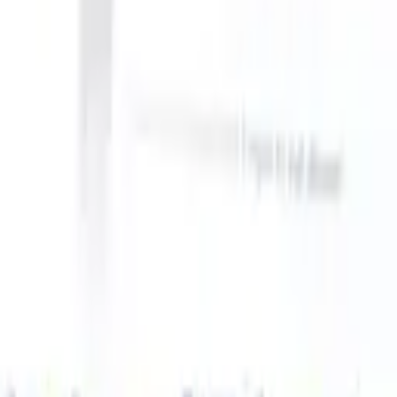
can take instructions?
|
Save my seat