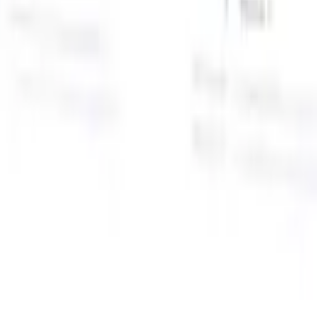
面向智能招聘人员的AI功能
GPT集成
使用GPT自动化内容创建和候选人互动。
AI人才搜
寻
使用自然语言在整个互联网中搜寻人才。
AI候选人匹配
通
智
过AI驱动的分析将合格候选人与职位进行匹配。
外联序列
通
式
过智能邮件、短信和LinkedIn序列与候选人互动。
用
释放前所未有的招聘效率