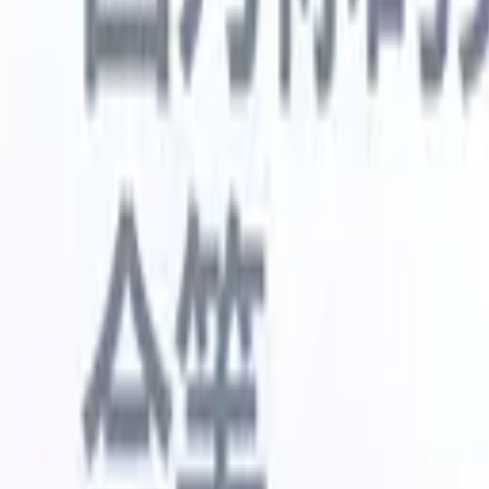
🇺🇸
英语
🇳🇱
荷兰语
🇫🇷
法语
🇧🇷
葡萄牙语
🇪🇸
西班牙语
🇩🇪
我想要一个演示
免费试用
替您完成工作的AI
我们的
AI智能体处理邮件回复、候选人提交、简历格式化和
查看全部
人才搜寻策略，让您对招聘工作拥有更大掌控力，同
简历解析
时提升效率与准确性。
能体
让A
化智能体
了解AI智能体如何改变您的招聘方式。
↗
AI创建
最新发布
通过 Recruit CRM MCP 将您的数据连
接到 AI