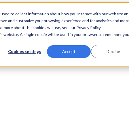
used to collect information about how you interact with our website an
prove and customize your browsing experience and for analytics and metr
ut more about the cookies we use, see our Privacy Policy.
his website. A single cookie will be used in your browser to remember you
Cookies settings
Accept
Decline