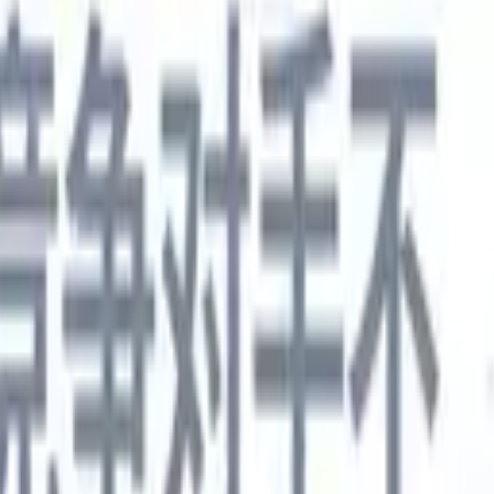
德语
🇯🇵
日语
🇮🇹
意大利语