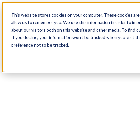
19
Day
:
This website stores cookies on your computer. These cookies are 
19
HR
:
allow us to remember you. We use this information in order to im
57
Min
about our visitors both on this website and other media. To find o
:
If you decline, your information won’t be tracked when you visit t
33
Sec
preference not to be tracked.