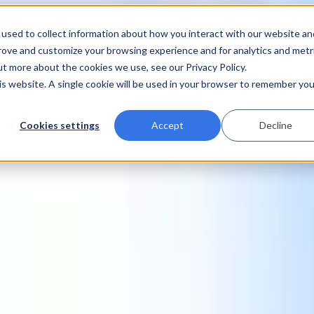
used to collect information about how you interact with our website an
prove and customize your browsing experience and for analytics and metr
ut more about the cookies we use, see our Privacy Policy.
his website. A single cookie will be used in your browser to remember you
Cookies settings
Accept
Decline