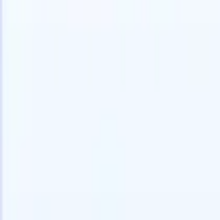
🇺🇸
英语
🇫🇷
法语
🇳🇱
荷兰语
🇧🇷
葡萄牙语
🇯🇵
日语
🇪🇸
西班
我想要一个演示
免费试用
替您完成工作的AI
我们的
AI智能体处理邮件回复、候选人提交、简历格式化和
查看全部
人才搜寻策略，让您对招聘工作拥有更大掌控力，同
简历解析
时提升效率与准确性。
能体
让A
化智能体
了解AI智能体如何改变您的招聘方式。
↗
AI创建
最新发布
通过 Recruit CRM MCP 将您的数据连
接到 AI