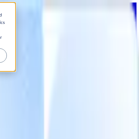
d
ics
r