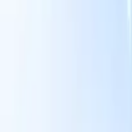
面向智能招聘人员的AI功能
GPT集成
使用GPT自动化内容创建和候选人互动。
AI人才搜
寻
使用自然语言在整个互联网中搜寻人才。
AI候选人匹配
通
智
过AI驱动的分析将合格候选人与职位进行匹配。
外联序列
通
式
过智能邮件、短信和LinkedIn序列与候选人互动。
用
释放前所未有的招聘效率