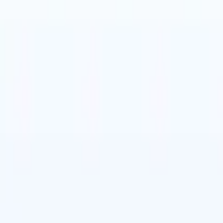
牙语
🇮🇹
意大利语
🇩🇪
德语