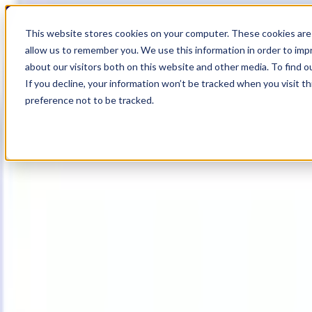
19
Day
:
This website stores cookies on your computer. These cookies are 
12
HR
:
allow us to remember you. We use this information in order to im
18
Min
about our visitors both on this website and other media. To find o
:
If you decline, your information won’t be tracked when you visit t
33
Sec
preference not to be tracked.