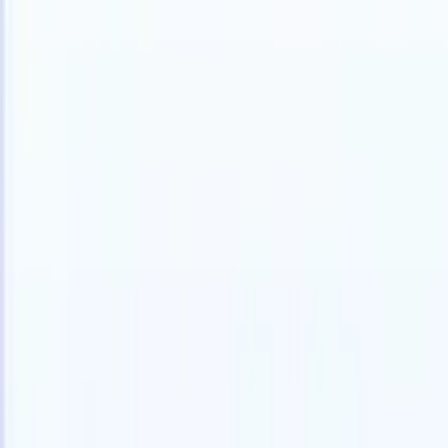
中文
🇺🇸
英语
🇫🇷
法语
🇳🇱
荷兰语
🇧🇷
葡萄牙语
🇯🇵
日语
🇪🇸
西班
产品
功能
人工智能
定价
知识中心
通过一个强大的移动应用程序访问Recruit CRM的所有功能
在网络上设置，然后在移动设备上使用。
立即注册
中文