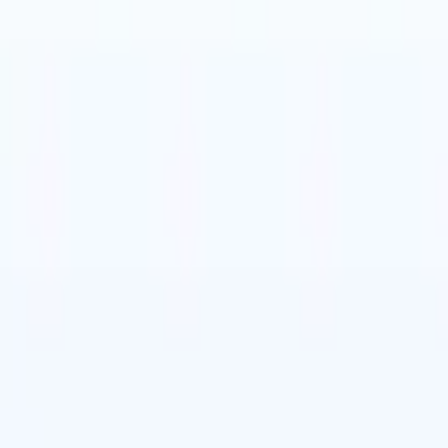

スペイン語
🇮🇹
イタリア語
🇨🇳
中国語
🇩🇪
ドイツ語
セス