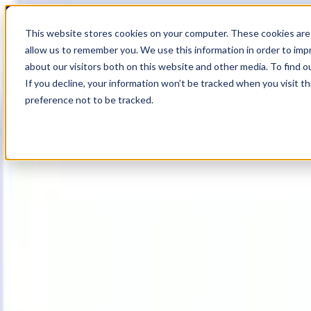
19
Day
:
This website stores cookies on your computer. These cookies are 
19
HR
:
allow us to remember you. We use this information in order to im
28
Min
about our visitors both on this website and other media. To find o
:
If you decline, your information won’t be tracked when you visit t
19
Sec
preference not to be tracked.