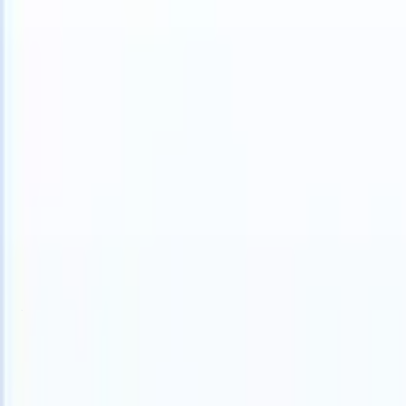
S can take instructions?
|
Save my seat
What happens when your AT
製品
機能
AI
料金
ナレッジハブ
サインイン
無料で試す