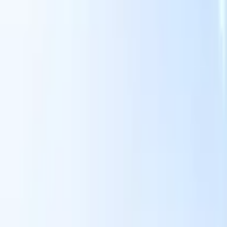
スマートリクルーター向けAI機能
GPT統合
GPTでコンテンツ作成と候補者エンゲージメント
を自動化。
AIソーシング
自然言語でインターネット全体か
る
らソーシング。
AI候補者マッチング
AI主導の分析で適格な
提
候補者を役割にマッチ。
アウトリーチシーケンシング
スマ
ジ
ートなメール、SMS、LinkedInシーケンスで候補者にエン
補
ゲージ。
これまでにない採用効率を解き放とう
デモを見たい