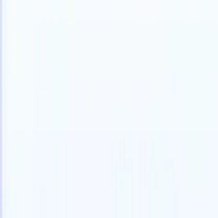
日本語
🇺🇸
英語
🇫🇷
フランス語
🇳🇱
オランダ語
🇧🇷
ポルトガル語
🇪
製品
機能
AI
料金
ナレッジハブ
ONEの強力なモバイルアプリでRecruit CRMのすべてにアク
Webでセットアップして、モバイルで使用。
今すぐ登録
日本語