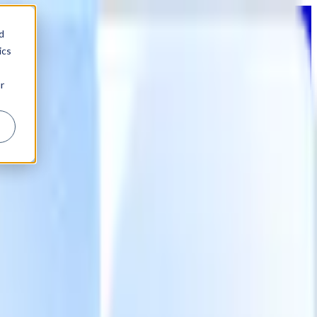
d
ics
r