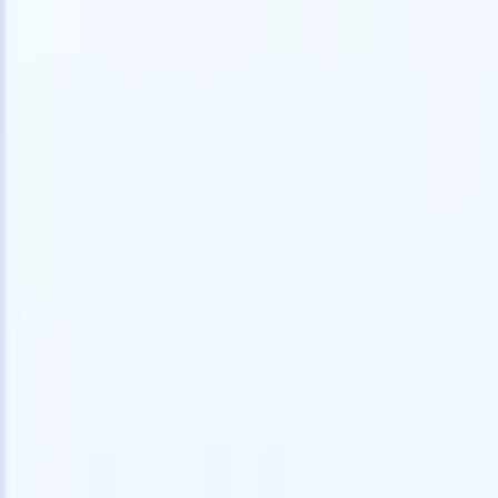
🇺🇸
英語
🇫🇷
フランス語
🇳🇱
オランダ語
🇧🇷
ポルトガル語
🇪
デモを見たい
無料で試す
あなたのために働くAI
次世代
AIエージェントがメール返信、候補者提出、履歴書
すべて表
フォーマット、ソーシング戦略を処理し、採用活動
履歴書解
をより効率的かつ正確に管理できるようにします。
ようエー
出に対応
AIエージェントが採用の仕方を変える方法。
↗
ェント
A
者ピッチ
成。
新リリース
Recruit CRM MCPでデータをAIに接続
当社のサービス