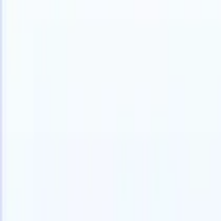
中文
🇺🇸
英语
🇩🇪
德语
🇫🇷
法语
🇧🇷
葡萄牙语
🇳🇱
荷兰语
🇯🇵
日语

产品
功能
人工智能
定价
知识中心
通过一个强大的移动应用程序访问Recruit CRM的所有功能
在网络上设置，然后在移动设备上使用。
立即注册
中文