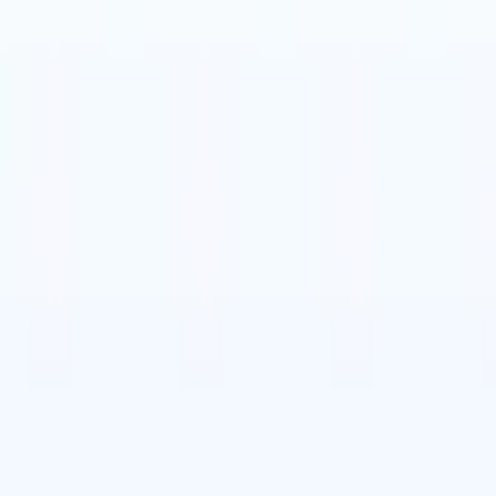
🇸
西班牙语
🇮🇹
意大利语