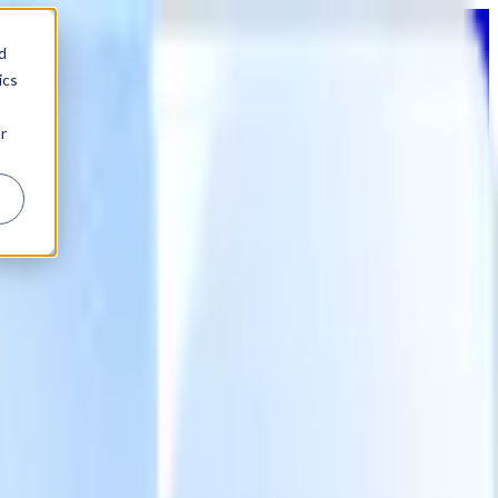
d
ics
r