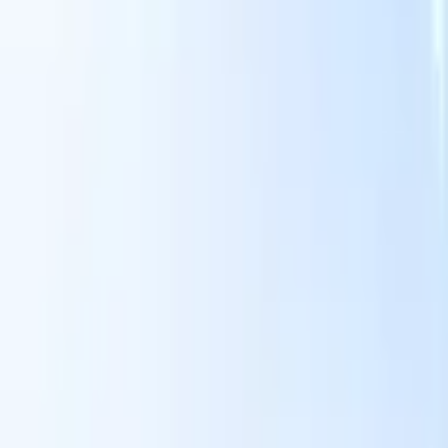
面向智能招聘人员的AI功能
GPT集成
使用GPT自动化内容创建和候选人互动。
AI人才搜
寻
使用自然语言在整个互联网中搜寻人才。
AI候选人匹配
通
智
过AI驱动的分析将合格候选人与职位进行匹配。
外联序列
通
式
过智能邮件、短信和LinkedIn序列与候选人互动。
用
释放前所未有的招聘效率