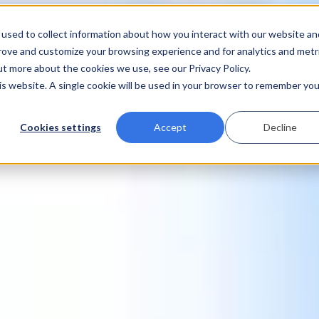
used to collect information about how you interact with our website an
prove and customize your browsing experience and for analytics and metr
ut more about the cookies we use, see our Privacy Policy.
his website. A single cookie will be used in your browser to remember you
Cookies settings
Accept
Decline