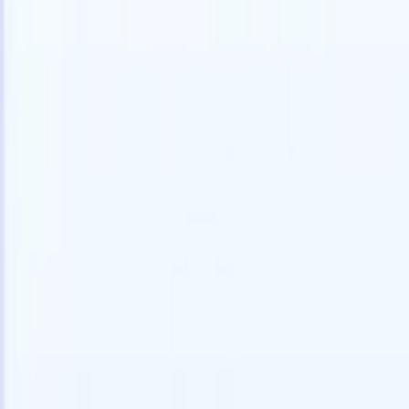
🇺🇸
英语
🇩🇪
德语
🇫🇷
法语
🇧🇷
葡萄牙语
🇳🇱
荷兰语
🇯🇵
日语

我想要一个演示
免费试用
替您完成工作的AI
我们的
AI智能体处理邮件回复、候选人提交、简历格式化和
查看全部
人才搜寻策略，让您对招聘工作拥有更大掌控力，同
简历解析
时提升效率与准确性。
能体
让A
化智能体
了解AI智能体如何改变您的招聘方式。
↗
AI创建
最新发布
通过 Recruit CRM MCP 将您的数据连
接到 AI