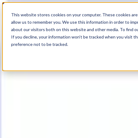
18
Day
:
This website stores cookies on your computer. These cookies are 
22
HR
:
allow us to remember you. We use this information in order to im
50
Min
about our visitors both on this website and other media. To find o
:
If you decline, your information won’t be tracked when you visit t
51
Sec
preference not to be tracked.