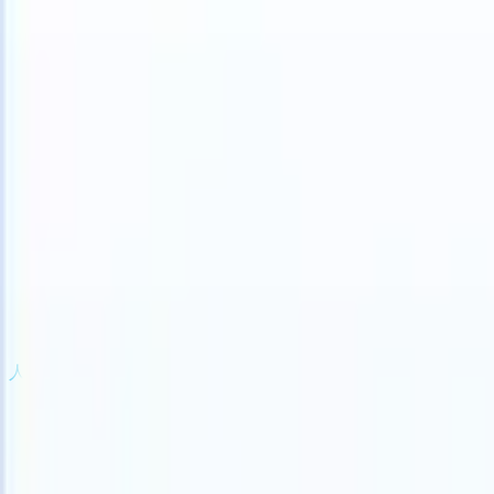
can take instructions?
|
Save my seat
What happens when your ATS 
产品
功能
人工智能
定价
知识中心
登录
免费试用