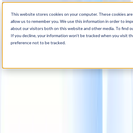
20
Day
:
This website stores cookies on your computer. These cookies are 
11
HR
:
allow us to remember you. We use this information in order to im
31
Min
about our visitors both on this website and other media. To find o
:
If you decline, your information won’t be tracked when you visit t
15
Sec
preference not to be tracked.