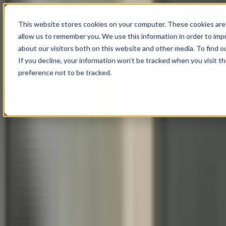
16
Day
:
This website stores cookies on your computer. These cookies are 
04
HR
:
allow us to remember you. We use this information in order to im
43
Min
about our visitors both on this website and other media. To find o
:
If you decline, your information won’t be tracked when you visit t
20
Sec
preference not to be tracked.