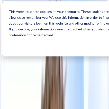
18
Day
:
This website stores cookies on your computer. These cookies are 
21
HR
:
allow us to remember you. We use this information in order to im
34
Min
about our visitors both on this website and other media. To find o
:
If you decline, your information won’t be tracked when you visit t
40
Sec
preference not to be tracked.