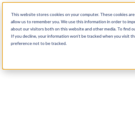
18
Day
:
This website stores cookies on your computer. These cookies are 
23
HR
:
allow us to remember you. We use this information in order to im
14
Min
about our visitors both on this website and other media. To find o
:
If you decline, your information won’t be tracked when you visit t
20
Sec
preference not to be tracked.