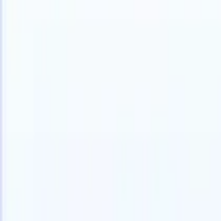
Italiano
🇩🇪
Tedesco
🇺🇸
Inglese
🇪🇸
Spagnolo
🇫🇷
Francese
🇯🇵
Giappone
Prodotti
Funzionalità
IA
Prezzi
Centro di conoscenza
Accedi a tutto Recruit CRM tramite UN'UNICA potente app mobile
Configura sul web, poi usa su mobile.
Registrati ora
Italiano
🇩🇪
Tedesco
🇺🇸
Inglese
🇪🇸
Spagnolo
🇫🇷
Francese
🇯🇵
Giappone