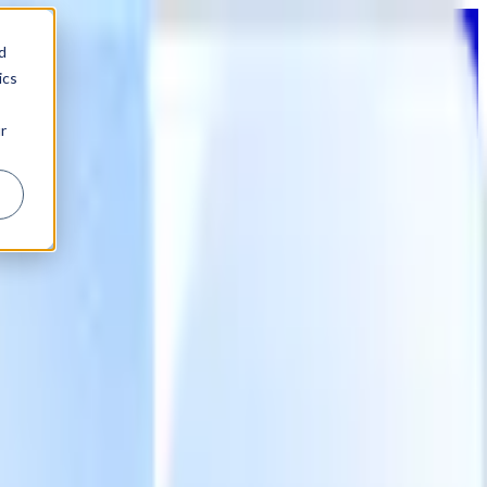
d
ics
r