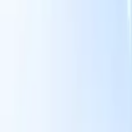
Le nostre funzionalità IA per i recruiter intelligenti
Integrazione GPT
Automatizza la creazione di contenuti e il
coinvolgimento dei candidati con GPT.
Ricerca IA
Cerca in tutto
V
internet con linguaggio naturale.
Abbinamento candidati con
IA
Abbina candidati qualificati ai ruoli con analisi guidata
ati
dall'IA.
Sequenziazione outreach
Coinvolgi i candidati tramite
sequenze intelligenti di email, SMS e LinkedIn.
Sblocca l'Efficienza di Reclutamento Come Mai Prima
Voglio una demo