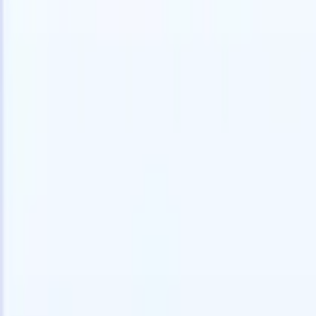
Voglio una demo
Prova gratuita
L'IA che lavora per te
I nostri
Gli agenti IA gestiscono risposte email, invii di candidati,
Visualizza 
formattazione CV e strategie di ricerca, offrendoti un
Agente di 
maggiore controllo sul tuo reclutamento e migliorando
che analizz
velocità e precisione.
curata pron
dall'IA su
Come gli agenti IA possono cambiare il tuo modo di
mail di pre
assumere.
↗
Nuova versione
Collega i tuoi dati all'IA con Recruit
CRM MCP
Cosa offriamo