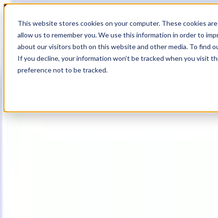
20
Day
:
This website stores cookies on your computer. These cookies are 
00
HR
:
allow us to remember you. We use this information in order to im
35
Min
about our visitors both on this website and other media. To find o
:
If you decline, your information won’t be tracked when you visit t
30
Sec
preference not to be tracked.