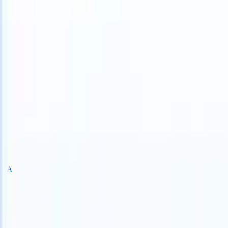
S can take instructions?
|
Save my seat
What happens when your ATS
Prodotti
Funzionalità
IA
Prezzi
Centro di conoscenza
Accedi
Prova gratuita