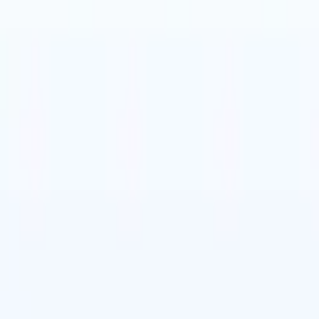
se
🇳🇱
Olandese
🇧🇷
Portoghese
🌐
dropdown.so
🇨🇳
Cinese
se
🇳🇱
Olandese
🇧🇷
Portoghese
🌐
dropdown.so
🇨🇳
Cinese