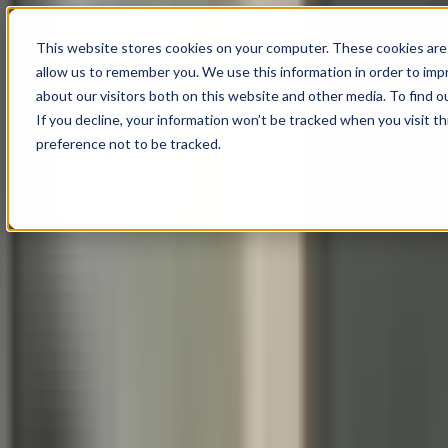
20
Day
:
This website stores cookies on your computer. These cookies are 
12
HR
:
allow us to remember you. We use this information in order to im
17
Min
about our visitors both on this website and other media. To find o
:
If you decline, your information won’t be tracked when you visit t
57
Sec
preference not to be tracked.