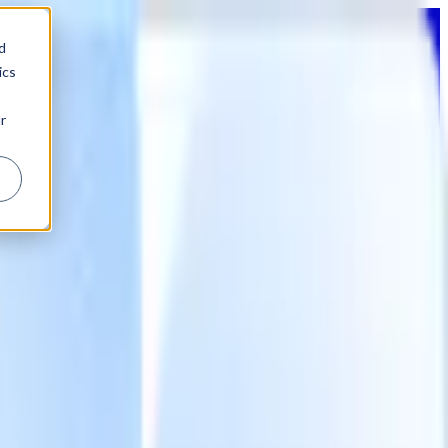
d
ics
r