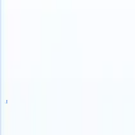
TS can take instructions?
|
Save my seat
What happens when your AT
製品
機能
AI
料金
ナレッジハブ
サインイン
無料で試す