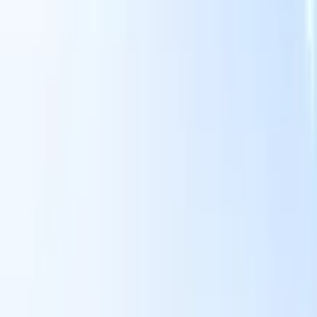
国語
スマートリクルーター向けAI機能
GPT統合
GPTでコンテンツ作成と候補者エンゲージメント
を自動化。
AIソーシング
自然言語でインターネット全体か
る
らソーシング。
AI候補者マッチング
AI主導の分析で適格な
提
候補者を役割にマッチ。
アウトリーチシーケンシング
スマ
ジ
ートなメール、SMS、LinkedInシーケンスで候補者にエン
補
ゲージ。
これまでにない採用効率を解き放とう
デモを見たい