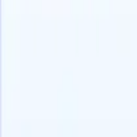
🇩🇪
ドイツ語
🇺🇸
英語
🇪🇸
スペイン語
🇫🇷
フランス語
🇮🇹
イ
デモを見たい
無料で試す
あなたのために働くAI
次世代
AIエージェントがメール返信、候補者提出、履歴書
すべて表
フォーマット、ソーシング戦略を処理し、採用活動
履歴書解
をより効率的かつ正確に管理できるようにします。
ようエー
出に対応
AIエージェントが採用の仕方を変える方法。
↗
ェント
A
者ピッチ
成。
新リリース
Recruit CRM MCPでデータをAIに接続
当社のサービス