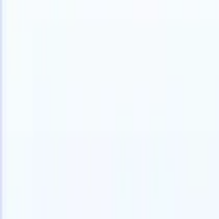
日本語
🇩🇪
ドイツ語
🇺🇸
英語
🇪🇸
スペイン語
🇫🇷
フランス語
🇮🇹
イ
製品
機能
AI
料金
ナレッジハブ
ONEの強力なモバイルアプリでRecruit CRMのすべてにアク
Webでセットアップして、モバイルで使用。
今すぐ登録
日本語