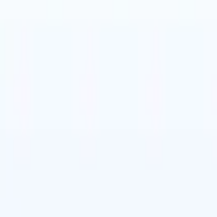
タリア語
🇳🇱
オランダ語
🇧🇷
ポルトガル語
🌐
dropdown.so
🇨🇳
中
セス