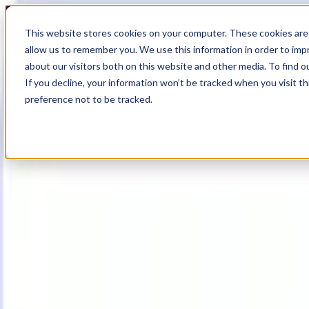
18
Day
:
This website stores cookies on your computer. These cookies are 
13
HR
:
allow us to remember you. We use this information in order to im
43
Min
about our visitors both on this website and other media. To find o
:
If you decline, your information won’t be tracked when you visit t
05
Sec
preference not to be tracked.