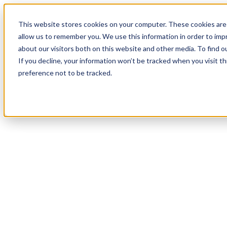
19
Day
:
This website stores cookies on your computer. These cookies are 
18
HR
:
allow us to remember you. We use this information in order to im
23
Min
about our visitors both on this website and other media. To find o
:
If you decline, your information won’t be tracked when you visit t
25
Sec
preference not to be tracked.