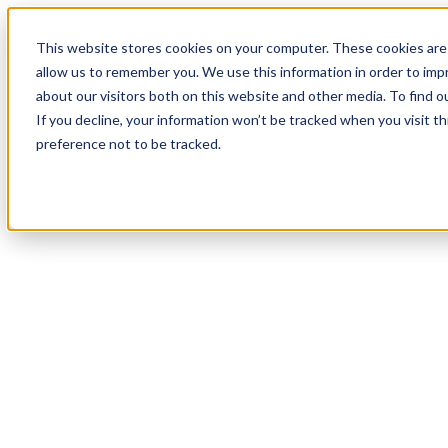
16
Day
:
This website stores cookies on your computer. These cookies are 
12
HR
:
allow us to remember you. We use this information in order to im
15
Min
about our visitors both on this website and other media. To find o
:
If you decline, your information won’t be tracked when you visit t
17
Sec
preference not to be tracked.