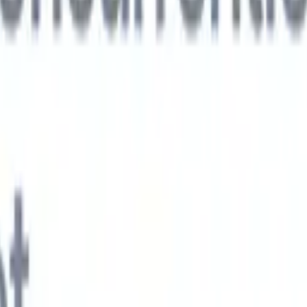
xt-gen AI-agenten
jken
e-agent
Train een agent om aangepaste velden in cv's die je parseert te
.
Kandidaatverzending-agent
Laat AI een verzorgde kandidatenlijst
ie klaar is voor e-mailverzending.
CV-opmaak-agent
Genereer direct AI-
 cv's en sla ze op als PDF's.
Kandidaat-pitchagent
Maak verzorgde,
andidaat-pitch e-mails met AI.
Oplossingen per branche