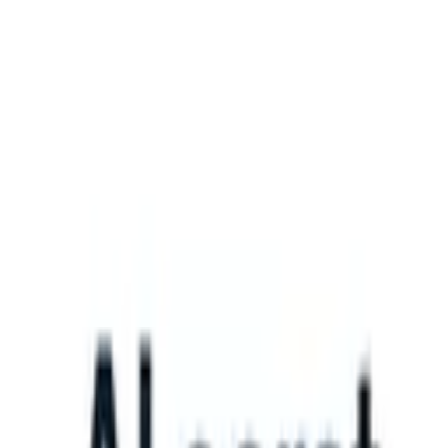
What happens when your ATS can take instructions?
|
Save my seat