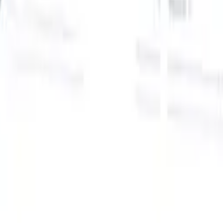
Onze AI-functies voor slimme recruiters
GPT-integratie
Automatiseer contentcreatie en
kandidaatbetrokkenheid met GPT.
AI-sourcing
Zoek over het hele
internet met natuurlijke taal.
AI-kandidaatmatching
Koppel
gekwalificeerde kandidaten aan functies met AI-gestuurde
analyse.
Outreach-sequencing
Betrek kandidaten via slimme e-mail-,
sms- en LinkedIn-sequenties.
Ontketen Wervingsefficiëntie Zoals Nooit Tevoren
Ik wil een demo