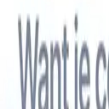
Nederlands
🇺🇸
Engels
🇫🇷
Frans
🇧🇷
Portugees
🇪🇸
Spaans
🇩🇪
Duits
🇯🇵
Japa
Producten
Functies
AI
Prijzen
Kenniscentrum
Krijg toegang tot alle Recruit CRM via ÉÉN krachtige mobiele app
Instellen op het web, dan gebruiken op mobiel.
Nu aanmelden
Nederlands
🇺🇸
Engels
🇫🇷
Frans
🇧🇷
Portugees
🇪🇸
Spaans
🇩🇪
Duits
🇯🇵
Japa
Ik wil een demo