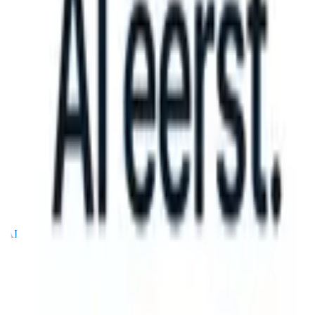
 can take instructions?
|
Save my seat
What happens when your ATS 
Producten
Functies
AI
Prijzen
Kenniscentrum
Inloggen
Gratis proberen