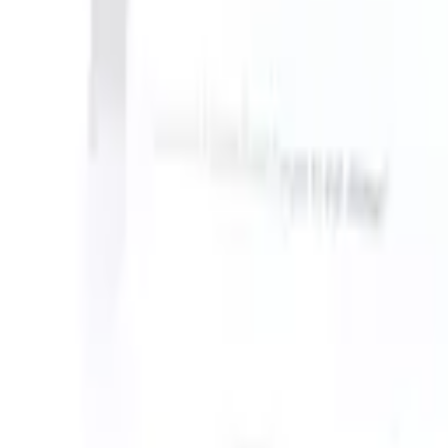
can take instructions?
|
Save my seat