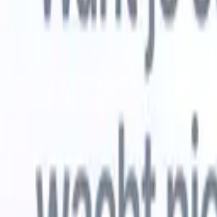
Gratis proberen
AI die het werk voor je doet
Onze ne
AI-agenten verwerken e-mailreacties,
Alles beki
kandidaatverzendingen, cv-opmaak en
CV-analys
sourcingstrategieën, zodat je meer controle hebt over je
herkennen
werving en de snelheid en nauwkeurigheid verbetert.
opstellen d
opgemaakte
Hoe AI-agenten de manier waarop je aanwerft kunnen
gebrande k
veranderen.
↗
Nieuwe release
Verbind uw data met AI via Recruit
CRM MCP
Wat wij bieden