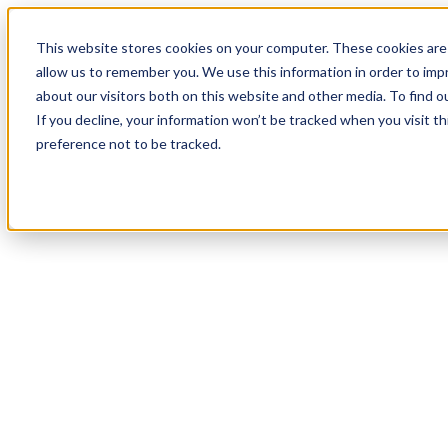
18
Day
:
This website stores cookies on your computer. These cookies are 
04
HR
:
allow us to remember you. We use this information in order to im
13
Min
about our visitors both on this website and other media. To find o
:
If you decline, your information won’t be tracked when you visit t
07
Sec
preference not to be tracked.