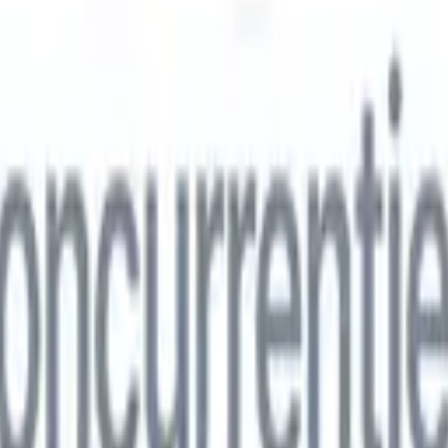
ns
🇮🇹
Italiaans
🇨🇳
Chinees
ns
🇮🇹
Italiaans
🇨🇳
Chinees