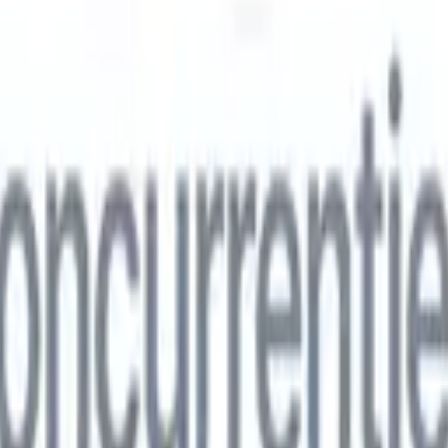
ns
🇮🇹
Italiaans
🇨🇳
Chinees
ns
🇮🇹
Italiaans
🇨🇳
Chinees