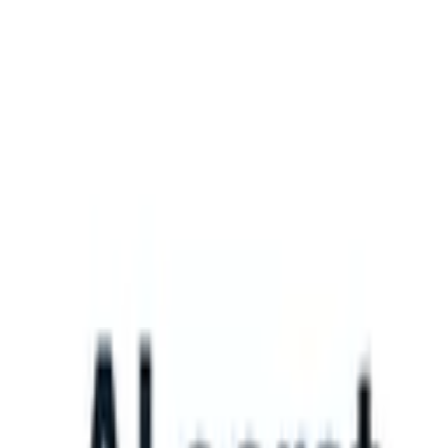
What happens when your ATS can take instructions?
|
Save my seat