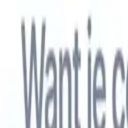
Nederlands
🇺🇸
Engels
🇫🇷
Frans
🇧🇷
Portugees
🇪🇸
Spaans
🇩🇪
Duits
🇯🇵
Japa
Producten
Functies
AI
Prijzen
Kenniscentrum
Krijg toegang tot alle Recruit CRM via ÉÉN krachtige mobiele app
Instellen op het web, dan gebruiken op mobiel.
Nu aanmelden
Nederlands
🇺🇸
Engels
🇫🇷
Frans
🇧🇷
Portugees
🇪🇸
Spaans
🇩🇪
Duits
🇯🇵
Japa
Ik wil een demo