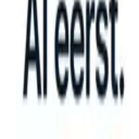
an take instructions?
|
Save my seat
What happens when your ATS c
Producten
Functies
AI
Prijzen
Kenniscentrum
Inloggen
Gratis proberen