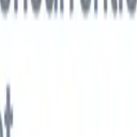
xt-gen AI-agenten
jken
e-agent
Train een agent om aangepaste velden in cv's die je parseert te
.
Kandidaatverzending-agent
Laat AI een verzorgde kandidatenlijst
ie klaar is voor e-mailverzending.
CV-opmaak-agent
Genereer direct AI-
 cv's en sla ze op als PDF's.
Kandidaat-pitchagent
Maak verzorgde,
andidaat-pitch e-mails met AI.
Oplossingen per branche