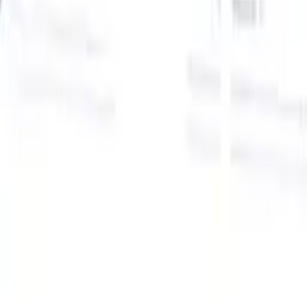
Onze AI-functies voor slimme recruiters
GPT-integratie
Automatiseer contentcreatie en
kandidaatbetrokkenheid met GPT.
AI-sourcing
Zoek over het hele
internet met natuurlijke taal.
AI-kandidaatmatching
Koppel
gekwalificeerde kandidaten aan functies met AI-gestuurde
analyse.
Outreach-sequencing
Betrek kandidaten via slimme e-mail-,
sms- en LinkedIn-sequenties.
Ontketen Wervingsefficiëntie Zoals Nooit Tevoren
Ik wil een demo