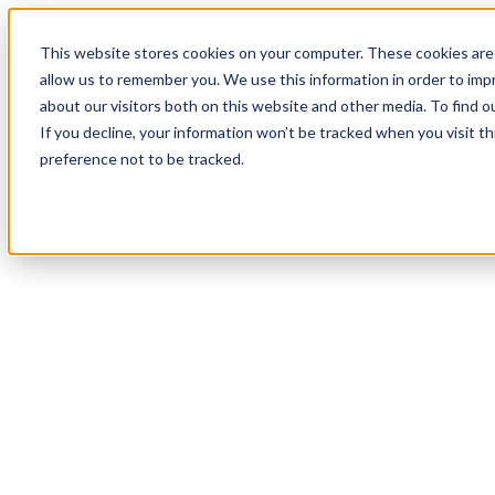
18
Day
:
This website stores cookies on your computer. These cookies are 
19
HR
:
allow us to remember you. We use this information in order to im
51
Min
about our visitors both on this website and other media. To find o
:
If you decline, your information won’t be tracked when you visit t
12
Sec
preference not to be tracked.