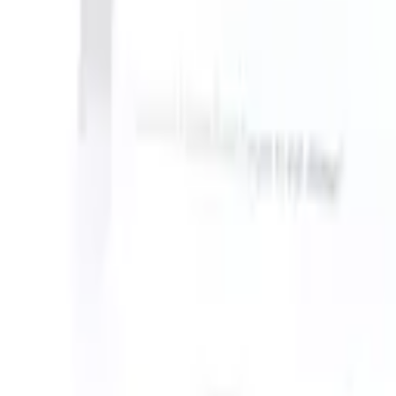
an take instructions?
|
Save my seat