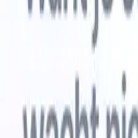
Gratis proberen
AI die het werk voor je doet
Onze ne
AI-agenten verwerken e-mailreacties,
Alles beki
kandidaatverzendingen, cv-opmaak en
CV-analys
sourcingstrategieën, zodat je meer controle hebt over je
herkennen
werving en de snelheid en nauwkeurigheid verbetert.
opstellen d
opgemaakte
Hoe AI-agenten de manier waarop je aanwerft kunnen
gebrande k
veranderen.
↗
Nieuwe release
Verbind uw data met AI via Recruit
CRM MCP
Wat wij bieden