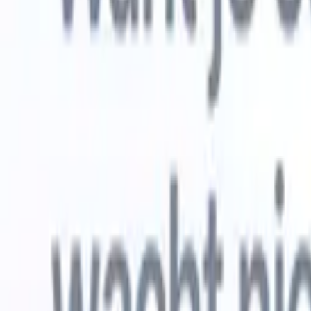
Gratis proberen
AI die het werk voor je doet
Onze ne
AI-agenten verwerken e-mailreacties,
Alles beki
kandidaatverzendingen, cv-opmaak en
CV-analys
sourcingstrategieën, zodat je meer controle hebt over je
herkennen
werving en de snelheid en nauwkeurigheid verbetert.
opstellen d
opgemaakte
Hoe AI-agenten de manier waarop je aanwerft kunnen
gebrande k
veranderen.
↗
Nieuwe release
Verbind uw data met AI via Recruit
CRM MCP
Wat wij bieden