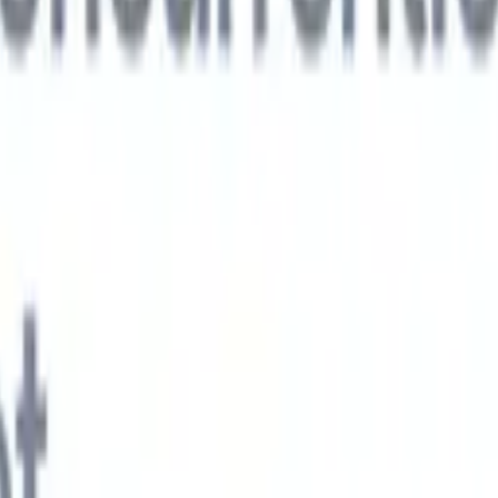
xt-gen AI-agenten
jken
e-agent
Train een agent om aangepaste velden in cv's die je parseert te
.
Kandidaatverzending-agent
Laat AI een verzorgde kandidatenlijst
ie klaar is voor e-mailverzending.
CV-opmaak-agent
Genereer direct AI-
 cv's en sla ze op als PDF's.
Kandidaat-pitchagent
Maak verzorgde,
andidaat-pitch e-mails met AI.
Oplossingen per branche