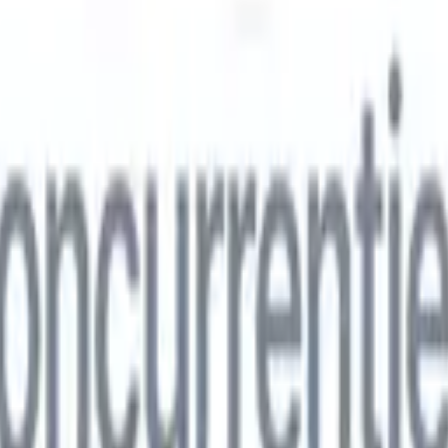
ns
🇮🇹
Italiaans
🇨🇳
Chinees
ns
🇮🇹
Italiaans
🇨🇳
Chinees