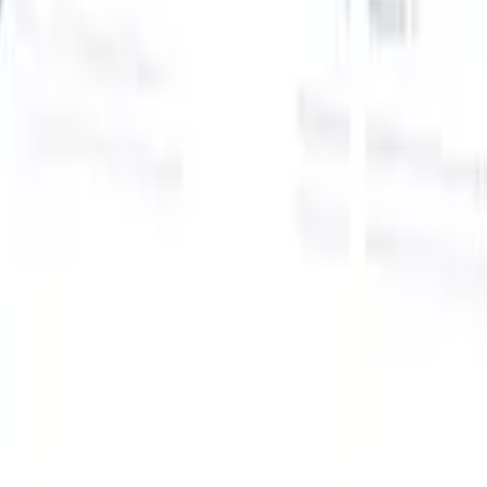
Onze AI-functies voor slimme recruiters
GPT-integratie
Automatiseer contentcreatie en
kandidaatbetrokkenheid met GPT.
AI-sourcing
Zoek over het hele
internet met natuurlijke taal.
AI-kandidaatmatching
Koppel
gekwalificeerde kandidaten aan functies met AI-gestuurde
analyse.
Outreach-sequencing
Betrek kandidaten via slimme e-mail-,
sms- en LinkedIn-sequenties.
Ontketen Wervingsefficiëntie Zoals Nooit Tevoren
Ik wil een demo