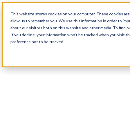
18
Day
:
This website stores cookies on your computer. These cookies are 
11
HR
:
allow us to remember you. We use this information in order to im
06
Min
about our visitors both on this website and other media. To find o
:
If you decline, your information won’t be tracked when you visit t
57
Sec
preference not to be tracked.