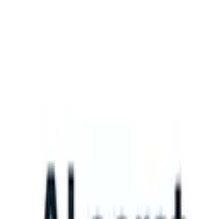
What happens when your ATS can take instructions?
|
Save my seat