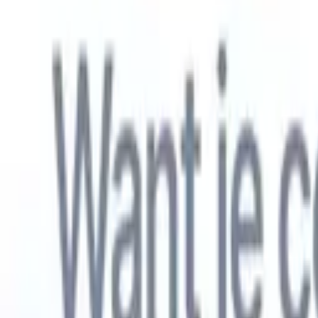
Nederlands
🇺🇸
Engels
🇫🇷
Frans
🇧🇷
Portugees
🇪🇸
Spaans
🇩🇪
Duits
🇯🇵
Japa
Producten
Functies
AI
Prijzen
Kenniscentrum
Krijg toegang tot alle Recruit CRM via ÉÉN krachtige mobiele app
Instellen op het web, dan gebruiken op mobiel.
Nu aanmelden
Nederlands
🇺🇸
Engels
🇫🇷
Frans
🇧🇷
Portugees
🇪🇸
Spaans
🇩🇪
Duits
🇯🇵
Japa
Ik wil een demo