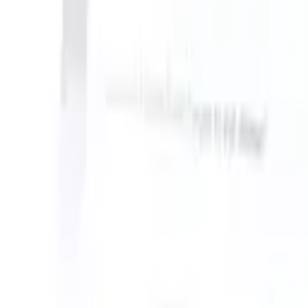
 can take instructions?
|
Save my seat