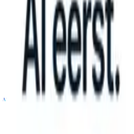
 can take instructions?
|
Save my seat
What happens when your ATS
Producten
Functies
AI
Prijzen
Kenniscentrum
Inloggen
Gratis proberen