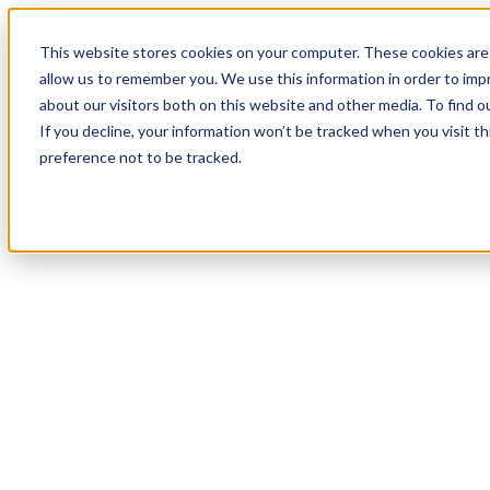
18
Day
:
This website stores cookies on your computer. These cookies are 
22
HR
:
allow us to remember you. We use this information in order to im
14
Min
about our visitors both on this website and other media. To find o
:
If you decline, your information won’t be tracked when you visit t
01
Sec
preference not to be tracked.