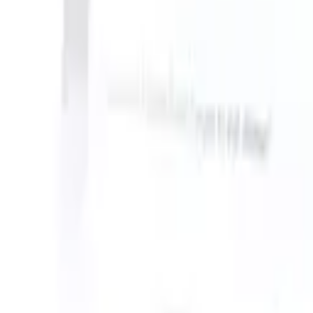
take instructions?
|
Save my seat