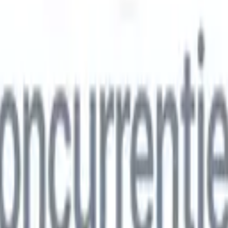
ns
🇮🇹
Italiaans
🇨🇳
Chinees
ns
🇮🇹
Italiaans
🇨🇳
Chinees