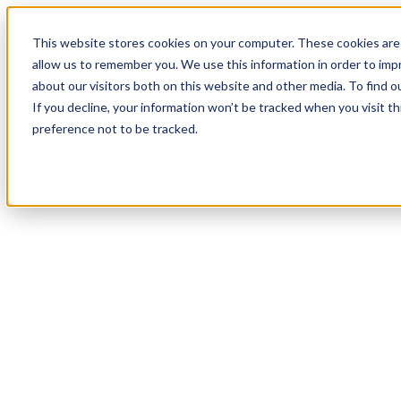
19
Day
:
This website stores cookies on your computer. These cookies are 
16
HR
:
allow us to remember you. We use this information in order to im
04
Min
about our visitors both on this website and other media. To find o
:
If you decline, your information won’t be tracked when you visit t
21
Sec
preference not to be tracked.