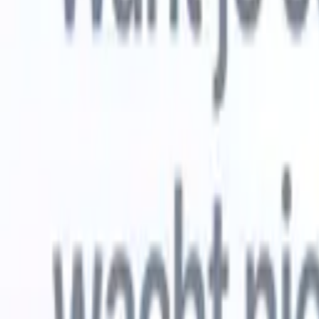
Gratis proberen
AI die het werk voor je doet
Onze ne
AI-agenten verwerken e-mailreacties,
Alles beki
kandidaatverzendingen, cv-opmaak en
CV-analys
sourcingstrategieën, zodat je meer controle hebt over je
herkennen
werving en de snelheid en nauwkeurigheid verbetert.
opstellen d
opgemaakte
Hoe AI-agenten de manier waarop je aanwerft kunnen
gebrande k
veranderen.
↗
Nieuwe release
Verbind uw data met AI via Recruit
CRM MCP
Wat wij bieden