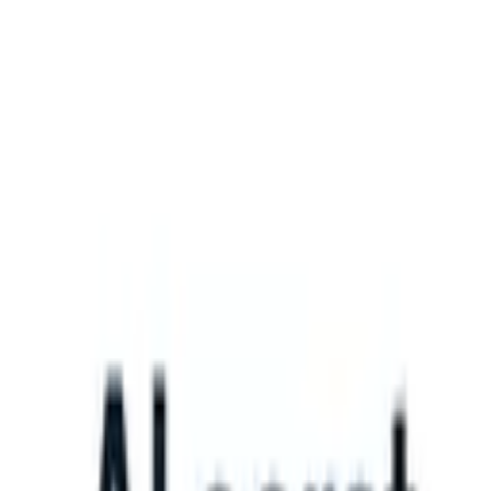
What happens when your ATS can take instructions?
|
Save my seat