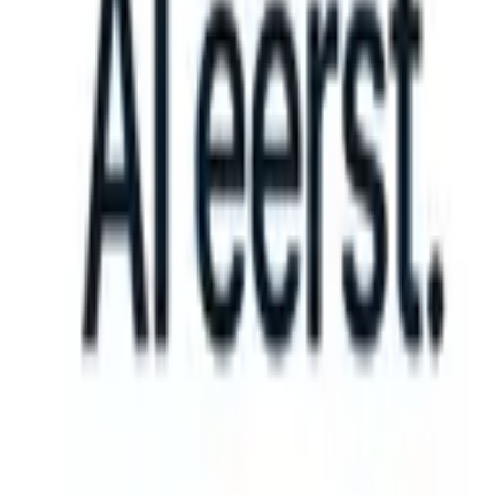
 take instructions?
|
Save my seat
What happens when your ATS can 
Producten
Functies
AI
Prijzen
Kenniscentrum
Inloggen
Gratis proberen