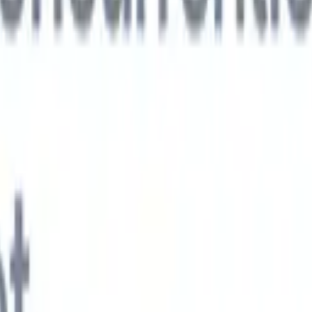
xt-gen AI-agenten
jken
e-agent
Train een agent om aangepaste velden in cv's die je parseert te
.
Kandidaatverzending-agent
Laat AI een verzorgde kandidatenlijst
ie klaar is voor e-mailverzending.
CV-opmaak-agent
Genereer direct AI-
 cv's en sla ze op als PDF's.
Kandidaat-pitchagent
Maak verzorgde,
andidaat-pitch e-mails met AI.
Oplossingen per branche