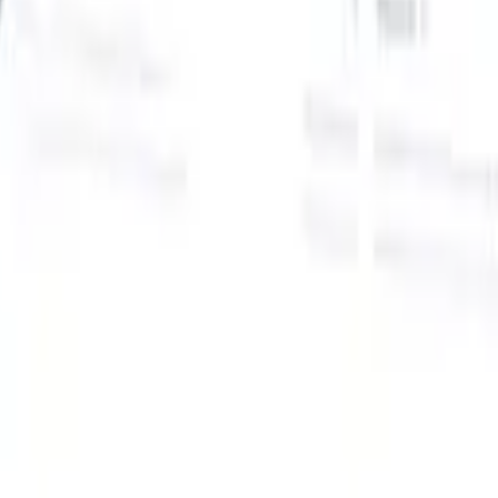
Onze AI-functies voor slimme recruiters
GPT-integratie
Automatiseer contentcreatie en
kandidaatbetrokkenheid met GPT.
AI-sourcing
Zoek over het hele
internet met natuurlijke taal.
AI-kandidaatmatching
Koppel
gekwalificeerde kandidaten aan functies met AI-gestuurde
analyse.
Outreach-sequencing
Betrek kandidaten via slimme e-mail-,
sms- en LinkedIn-sequenties.
Ontketen Wervingsefficiëntie Zoals Nooit Tevoren
Ik wil een demo