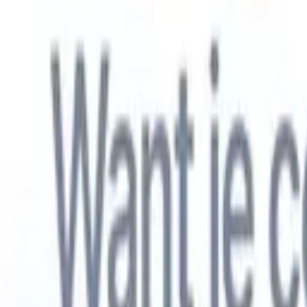
Nederlands
🇺🇸
Engels
🇫🇷
Frans
🇧🇷
Portugees
🇪🇸
Spaans
🇩🇪
Duits
🇯🇵
Japa
Producten
Functies
AI
Prijzen
Kenniscentrum
Krijg toegang tot alle Recruit CRM via ÉÉN krachtige mobiele app
Instellen op het web, dan gebruiken op mobiel.
Nu aanmelden
Nederlands
🇺🇸
Engels
🇫🇷
Frans
🇧🇷
Portugees
🇪🇸
Spaans
🇩🇪
Duits
🇯🇵
Japa
Ik wil een demo