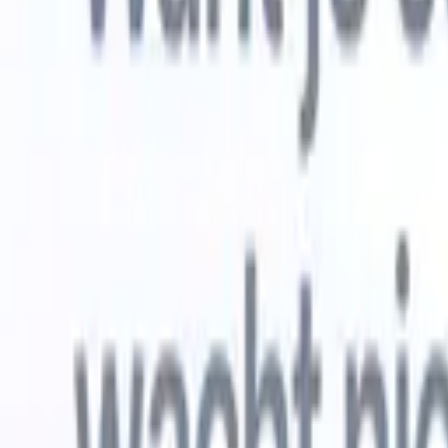
Gratis proberen
AI die het werk voor je doet
Onze ne
AI-agenten verwerken e-mailreacties,
Alles beki
kandidaatverzendingen, cv-opmaak en
CV-analys
sourcingstrategieën, zodat je meer controle hebt over je
herkennen
werving en de snelheid en nauwkeurigheid verbetert.
opstellen d
opgemaakte
Hoe AI-agenten de manier waarop je aanwerft kunnen
gebrande k
veranderen.
↗
Nieuwe release
Verbind uw data met AI via Recruit
CRM MCP
Wat wij bieden