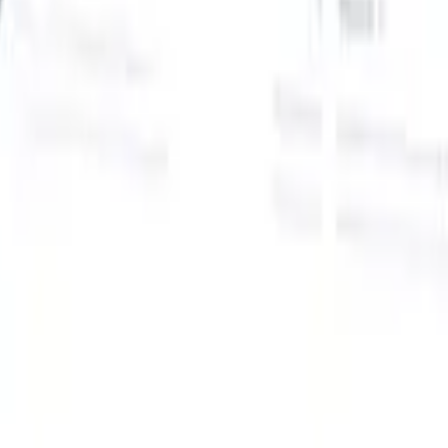
Onze AI-functies voor slimme recruiters
GPT-integratie
Automatiseer contentcreatie en
kandidaatbetrokkenheid met GPT.
AI-sourcing
Zoek over het hele
internet met natuurlijke taal.
AI-kandidaatmatching
Koppel
gekwalificeerde kandidaten aan functies met AI-gestuurde
analyse.
Outreach-sequencing
Betrek kandidaten via slimme e-mail-,
sms- en LinkedIn-sequenties.
Ontketen Wervingsefficiëntie Zoals Nooit Tevoren
Ik wil een demo