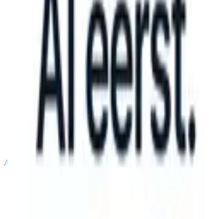
TS can take instructions?
|
Save my seat
What happens when your AT
Producten
Functies
AI
Prijzen
Kenniscentrum
Inloggen
Gratis proberen