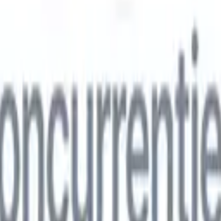
ns
🇮🇹
Italiaans
🇨🇳
Chinees
ns
🇮🇹
Italiaans
🇨🇳
Chinees