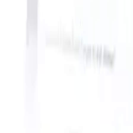
S can take instructions?
|
Save my seat