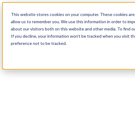
19
Day
:
This website stores cookies on your computer. These cookies are 
19
HR
:
allow us to remember you. We use this information in order to im
32
Min
about our visitors both on this website and other media. To find o
:
If you decline, your information won’t be tracked when you visit t
15
Sec
preference not to be tracked.