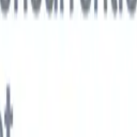
xt-gen AI-agenten
jken
e-agent
Train een agent om aangepaste velden in cv's die je parseert te
.
Kandidaatverzending-agent
Laat AI een verzorgde kandidatenlijst
ie klaar is voor e-mailverzending.
CV-opmaak-agent
Genereer direct AI-
 cv's en sla ze op als PDF's.
Kandidaat-pitchagent
Maak verzorgde,
andidaat-pitch e-mails met AI.
Oplossingen per branche