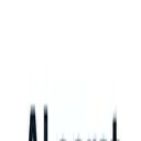
What happens when your ATS can take instructions?
|
Save my seat