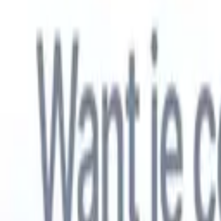
Nederlands
🇺🇸
Engels
🇫🇷
Frans
🇧🇷
Portugees
🇪🇸
Spaans
🇩🇪
Duits
🇯🇵
Japa
Producten
Functies
AI
Prijzen
Kenniscentrum
Krijg toegang tot alle Recruit CRM via ÉÉN krachtige mobiele app
Instellen op het web, dan gebruiken op mobiel.
Nu aanmelden
Nederlands
🇺🇸
Engels
🇫🇷
Frans
🇧🇷
Portugees
🇪🇸
Spaans
🇩🇪
Duits
🇯🇵
Japa
Ik wil een demo