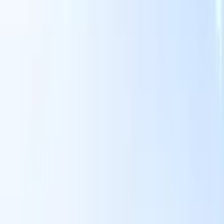
Onze AI-functies voor slimme recruiters
GPT-integratie
Automatiseer contentcreatie en
kandidaatbetrokkenheid met GPT.
AI-sourcing
Zoek over het hele
internet met natuurlijke taal.
AI-kandidaatmatching
Koppel
gekwalificeerde kandidaten aan functies met AI-gestuurde
analyse.
Outreach-sequencing
Betrek kandidaten via slimme e-mail-,
sms- en LinkedIn-sequenties.
Ontketen Wervingsefficiëntie Zoals Nooit Tevoren
Ik wil een demo