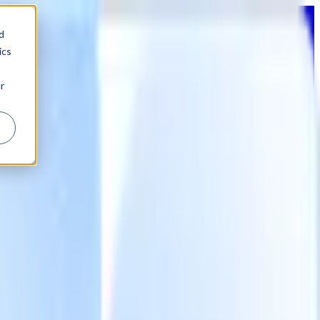
d
ics
r