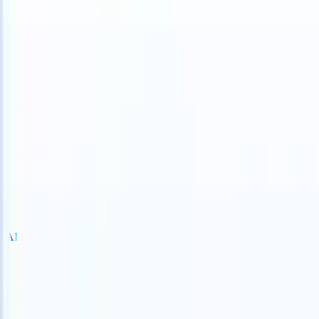
S can take instructions?
|
Save my seat
What happens when your AT
Producten
Functies
AI
Prijzen
Kenniscentrum
Inloggen
Gratis proberen