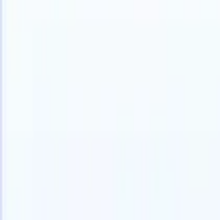
Nederlands
🇺🇸
Engels
🇫🇷
Frans
🇧🇷
Portugees
🇯🇵
Japans
🇪🇸
Spaans
🇮🇹
Ita
Producten
Functies
AI
Prijzen
Kenniscentrum
Krijg toegang tot alle Recruit CRM via ÉÉN krachtige mobiele app
Instellen op het web, dan gebruiken op mobiel.
Nu aanmelden
Nederlands
🇺🇸
Engels
🇫🇷
Frans
🇧🇷
Portugees
🇯🇵
Japans
🇪🇸
Spaans
🇮🇹
Ita
Ik wil een demo