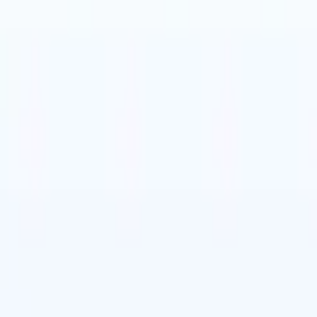
liaans
🇨🇳
Chinees
🇩🇪
Duits
liaans
🇨🇳
Chinees
🇩🇪
Duits