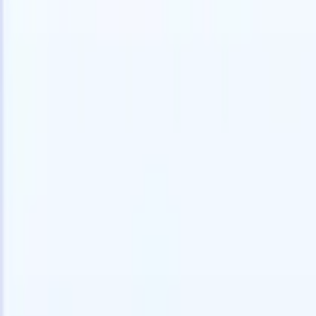
Gratis proberen
AI die het werk voor je doet
Onze ne
AI-agenten verwerken e-mailreacties,
Alles beki
kandidaatverzendingen, cv-opmaak en
CV-analys
sourcingstrategieën, zodat je meer controle hebt over je
herkennen
werving en de snelheid en nauwkeurigheid verbetert.
opstellen d
opgemaakte
Hoe AI-agenten de manier waarop je aanwerft kunnen
gebrande k
veranderen.
↗
Nieuwe release
Verbind uw data met AI via Recruit
CRM MCP
Wat wij bieden