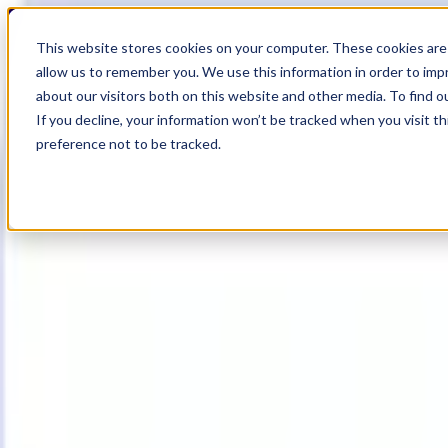
19
Day
:
This website stores cookies on your computer. These cookies are 
00
HR
:
allow us to remember you. We use this information in order to im
09
Min
about our visitors both on this website and other media. To find o
:
If you decline, your information won’t be tracked when you visit t
44
Sec
preference not to be tracked.