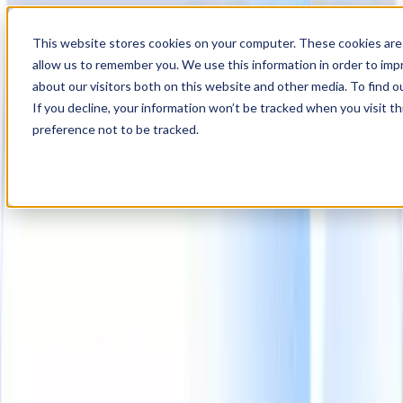
20
Day
:
This website stores cookies on your computer. These cookies are 
02
HR
:
allow us to remember you. We use this information in order to im
46
Min
about our visitors both on this website and other media. To find o
:
If you decline, your information won’t be tracked when you visit t
04
Sec
preference not to be tracked.