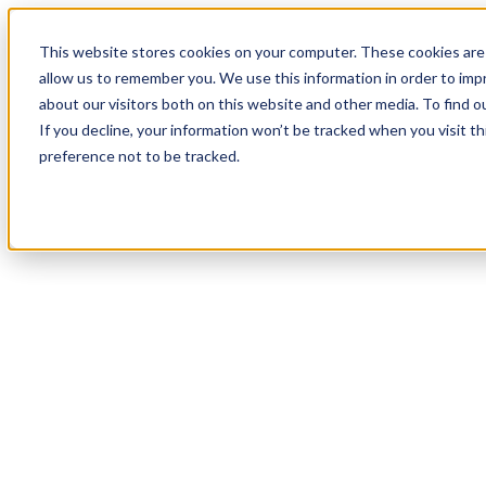
16
Day
:
This website stores cookies on your computer. These cookies are 
01
HR
:
allow us to remember you. We use this information in order to im
03
Min
about our visitors both on this website and other media. To find o
:
If you decline, your information won’t be tracked when you visit t
22
Sec
preference not to be tracked.