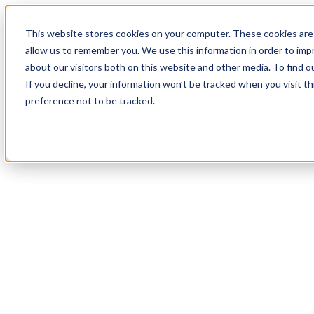
17
Day
:
This website stores cookies on your computer. These cookies are 
01
HR
:
allow us to remember you. We use this information in order to im
41
Min
about our visitors both on this website and other media. To find o
:
If you decline, your information won’t be tracked when you visit t
50
Sec
preference not to be tracked.