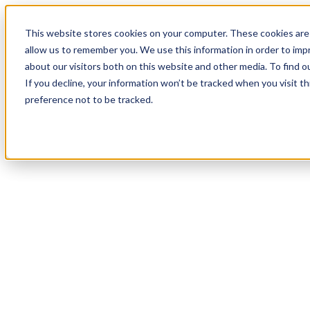
19
Day
:
This website stores cookies on your computer. These cookies are 
10
HR
:
allow us to remember you. We use this information in order to im
45
Min
about our visitors both on this website and other media. To find o
:
If you decline, your information won’t be tracked when you visit t
51
Sec
preference not to be tracked.