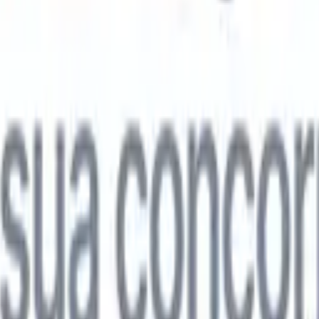

Japonês
🇮🇹
Italiano
🇨🇳
Chinês
l

Japonês
🇮🇹
Italiano
🇨🇳
Chinês