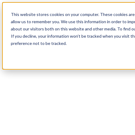
19
Day
:
This website stores cookies on your computer. These cookies are 
23
HR
:
allow us to remember you. We use this information in order to im
10
Min
about our visitors both on this website and other media. To find o
:
If you decline, your information won’t be tracked when you visit t
51
Sec
preference not to be tracked.