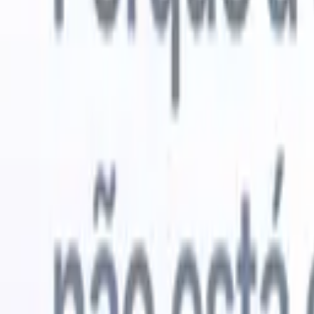
Experimente grátis
IA que faz o trabalho por você
Nossos 
Os agentes de IA cuidam de respostas de e-mail, envios de
Ver tudo
candidatos, formatação de currículos e estratégias de
Agente de 
sourcing, oferecendo maior controle sobre seu
personaliz
recrutamento e melhorando velocidade e precisão.
a IA criar 
formatação
Como os agentes de IA podem mudar a forma como você
PDFs.
Agen
contrata.
↗
candidatos
Novo lançamento
Conecte seus dados à IA com o
Recruit CRM MCP
O que oferecemos