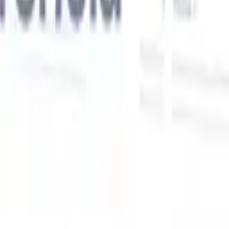
Nossas funcionalidades de IA para recrutadores
inteligentes
Integração GPT
Automatize a criação de conteúdo e o engajamento
de candidatos com GPT.
Sourcing com IA
Busque em toda a
xe
internet com linguagem natural.
Correspondência de candidatos
com IA
Combine candidatos qualificados a vagas com análise
o
orientada por IA.
Sequenciamento de outreach
Engaje candidatos
por meio de sequências inteligentes de e-mail, SMS e LinkedIn.
Desbloqueie a Eficiência de Recrutamento Como Nunca
Antes
Quero uma demo