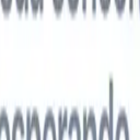
agentes de IA de próxima geração
análise de currículo
Treine um agente para reconhecer campos
ados nos currículos que você analisa.
Agente de envio de candidatos
Dei
uma lista refinada de candidatos pronta para envio por e-mail.
Agente de
 de currículo
Gere currículos formatados por IA na hora e salve-os com
te de apresentação de candidatos
Crie e-mails de apresentação de
 personalizados e profissionais com IA.
Soluções por setor