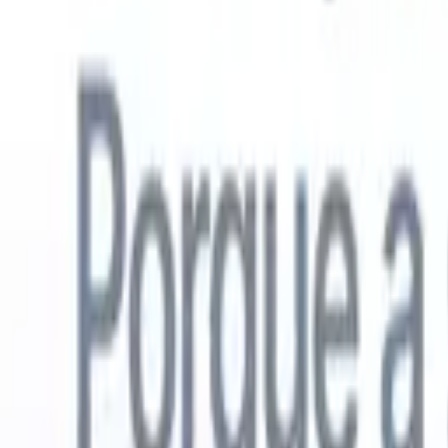
Português
🇺🇸
Inglês
🇳🇱
Holandês
🇫🇷
Francês
🇪🇸
Espanhol
🇩🇪
Alemão
🇯
Produtos
Recursos
IA
Preços
Centro de Conhecimento
Acesse todo o Recruit CRM através de UM poderoso aplicativo móve
Configure na web, depois use no celular.
Inscrever-se agora
Português
🇺🇸
Inglês
🇳🇱
Holandês
🇫🇷
Francês
🇪🇸
Espanhol
🇩🇪
Alemão
🇯
Quero uma demo