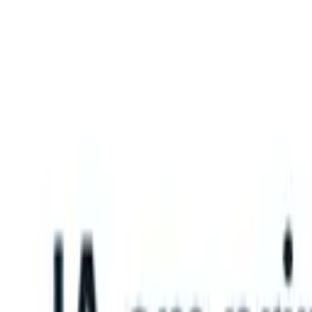
What happens when your ATS can take instructions?
|
Save my seat