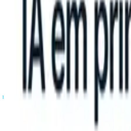
n take instructions?
|
Save my seat
What happens when your ATS can
Produtos
Recursos
IA
Preços
Centro de Conhecimento
Entrar
Experimente grátis