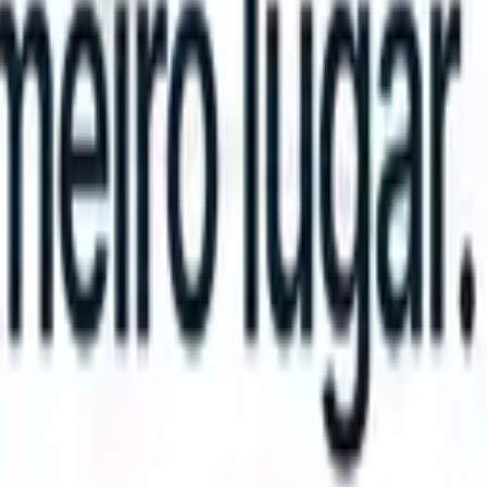
 take instructions?
|
Save my seat