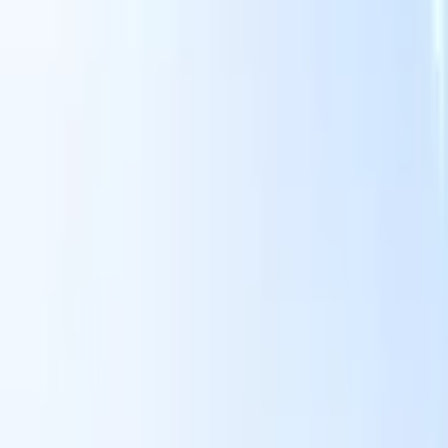
Nossas funcionalidades de IA para recrutadores
inteligentes
Integração GPT
Automatize a criação de conteúdo e o engajamento
de candidatos com GPT.
Sourcing com IA
Busque em toda a
xe
internet com linguagem natural.
Correspondência de candidatos
com IA
Combine candidatos qualificados a vagas com análise
o
orientada por IA.
Sequenciamento de outreach
Engaje candidatos
por meio de sequências inteligentes de e-mail, SMS e LinkedIn.
Desbloqueie a Eficiência de Recrutamento Como Nunca
Antes
Quero uma demo