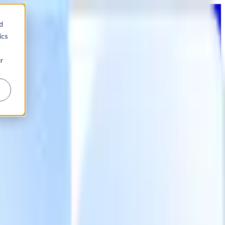
d
ics
r