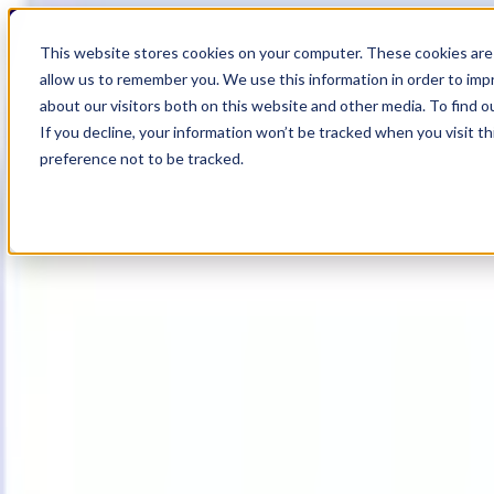
17
Day
:
This website stores cookies on your computer. These cookies are 
23
HR
:
allow us to remember you. We use this information in order to im
53
Min
about our visitors both on this website and other media. To find o
:
If you decline, your information won’t be tracked when you visit t
51
Sec
preference not to be tracked.