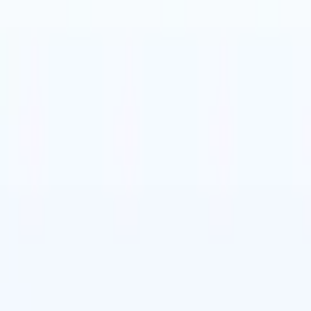

Italiano
🇨🇳
Chinês
🇩🇪
Alemão
l

Italiano
🇨🇳
Chinês
🇩🇪
Alemão