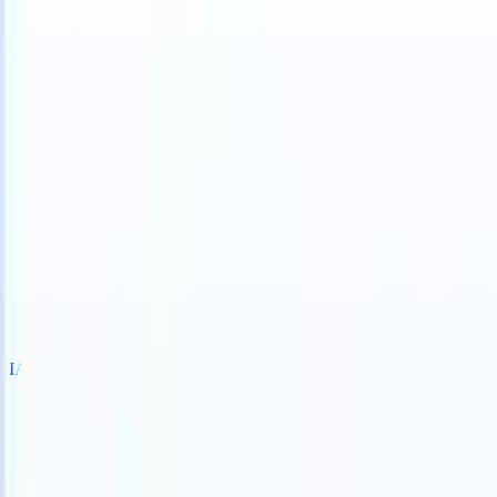
ur ATS can take instructions?
|
Save my seat
What happens when you
Produtos
Recursos
IA
Preços
Centro de Conhecimento
Entrar
Experimente grátis