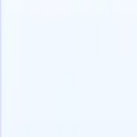
Experimente grátis
IA que faz o trabalho por você
Nossos 
Os agentes de IA cuidam de respostas de e-mail, envios de
Ver tudo
candidatos, formatação de currículos e estratégias de
Agente de 
sourcing, oferecendo maior controle sobre seu
personaliz
recrutamento e melhorando velocidade e precisão.
a IA criar 
formatação
Como os agentes de IA podem mudar a forma como você
PDFs.
Agen
contrata.
↗
candidatos
Novo lançamento
Conecte seus dados à IA com o
Recruit CRM MCP
O que oferecemos