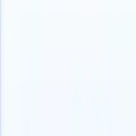
Português
🇺🇸
Inglês
🇫🇷
Francês
🇳🇱
Holandês
🇯🇵
Japonês
🇪🇸
Espanhol
🇮
Produtos
Recursos
IA
Preços
Centro de Conhecimento
Acesse todo o Recruit CRM através de UM poderoso aplicativo móve
Configure na web, depois use no celular.
Inscrever-se agora
Português
🇺🇸
Inglês
🇫🇷
Francês
🇳🇱
Holandês
🇯🇵
Japonês
🇪🇸
Espanhol
🇮
Quero uma demo