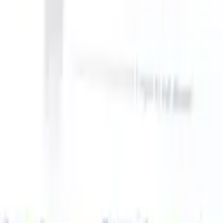
n take instructions?
|
Save my seat