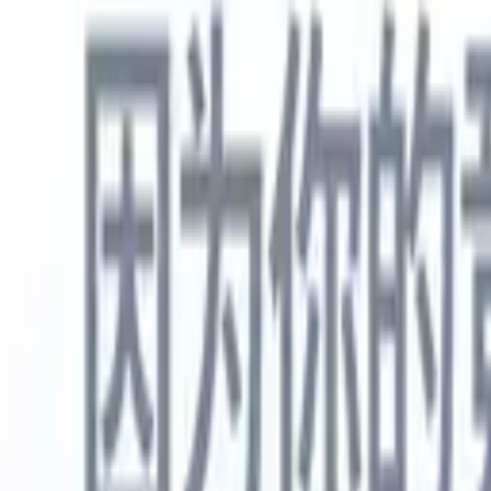
中文
🇺🇸
英语
🇳🇱
荷兰语
🇫🇷
法语
🇧🇷
葡萄牙语
🇪🇸
西班牙语
🇩🇪
产品
功能
人工智能
定价
知识中心
通过一个强大的移动应用程序访问Recruit CRM的所有功能
在网络上设置，然后在移动设备上使用。
立即注册
中文