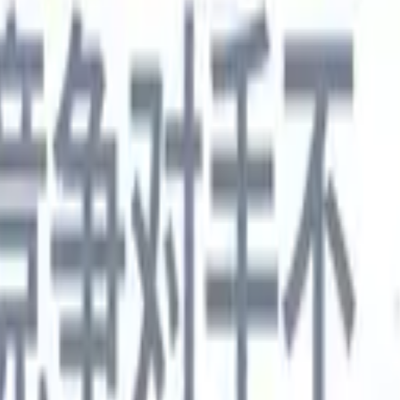
德语
🇯🇵
日语
🇮🇹
意大利语