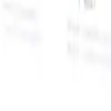
面向智能招聘人员的AI功能
GPT集成
使用GPT自动化内容创建和候选人互动。
AI人才搜
寻
使用自然语言在整个互联网中搜寻人才。
AI候选人匹配
通
智
过AI驱动的分析将合格候选人与职位进行匹配。
外联序列
通
式
过智能邮件、短信和LinkedIn序列与候选人互动。
用
释放前所未有的招聘效率