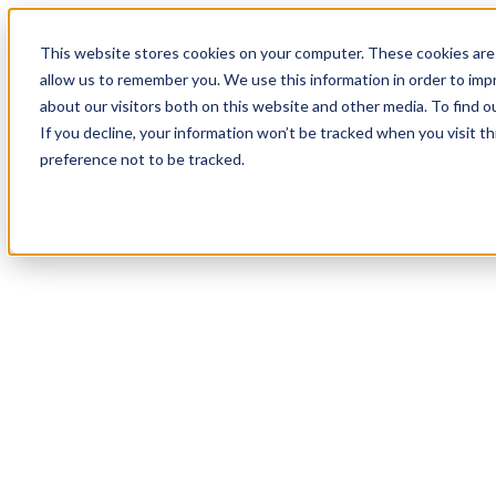
20
Day
:
This website stores cookies on your computer. These cookies are 
10
HR
:
allow us to remember you. We use this information in order to im
02
Min
about our visitors both on this website and other media. To find o
:
If you decline, your information won’t be tracked when you visit t
47
Sec
preference not to be tracked.