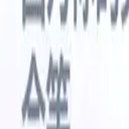
🇺🇸
英语
🇳🇱
荷兰语
🇫🇷
法语
🇧🇷
葡萄牙语
🇪🇸
西班牙语
🇩🇪
我想要一个演示
免费试用
替您完成工作的AI
我们的
AI智能体处理邮件回复、候选人提交、简历格式化和
查看全部
人才搜寻策略，让您对招聘工作拥有更大掌控力，同
简历解析
时提升效率与准确性。
能体
让A
化智能体
了解AI智能体如何改变您的招聘方式。
↗
AI创建
最新发布
通过 Recruit CRM MCP 将您的数据连
接到 AI