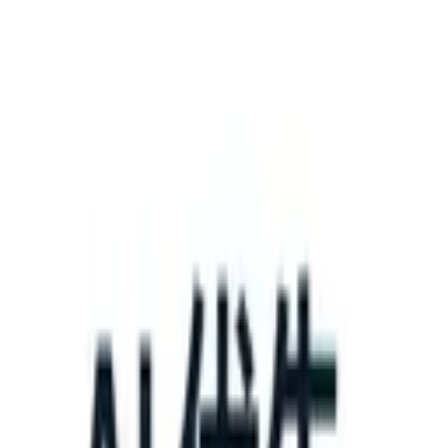
What happens when your ATS can take instructions?
|
Save my seat