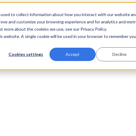
used to collect information about how you interact with our website an
prove and customize your browsing experience and for analytics and metr
ut more about the cookies we use, see our Privacy Policy.
his website. A single cookie will be used in your browser to remember you
Cookies settings
Accept
Decline