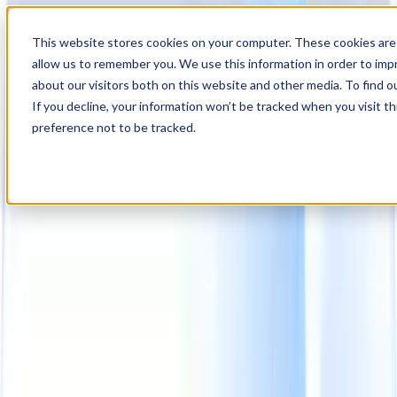
16
Day
:
This website stores cookies on your computer. These cookies are 
23
HR
:
allow us to remember you. We use this information in order to im
23
Min
about our visitors both on this website and other media. To find o
:
If you decline, your information won’t be tracked when you visit t
55
Sec
preference not to be tracked.