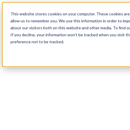
19
Day
:
This website stores cookies on your computer. These cookies are 
06
HR
:
allow us to remember you. We use this information in order to im
06
Min
about our visitors both on this website and other media. To find o
:
If you decline, your information won’t be tracked when you visit t
27
Sec
preference not to be tracked.