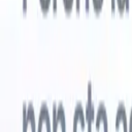
Prova gratuita
L'IA che lavora per te
I nostri
Gli agenti IA gestiscono risposte email, invii di candidati,
Visualizza 
formattazione CV e strategie di ricerca, offrendoti un
Agente di 
maggiore controllo sul tuo reclutamento e migliorando
che analizz
velocità e precisione.
curata pron
dall'IA su
Come gli agenti IA possono cambiare il tuo modo di
mail di pre
assumere.
↗
Nuova versione
Collega i tuoi dati all'IA con Recruit
CRM MCP
Cosa offriamo