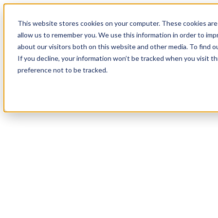
18
Day
:
This website stores cookies on your computer. These cookies are 
18
HR
:
allow us to remember you. We use this information in order to im
07
Min
about our visitors both on this website and other media. To find o
:
If you decline, your information won’t be tracked when you visit t
04
Sec
preference not to be tracked.