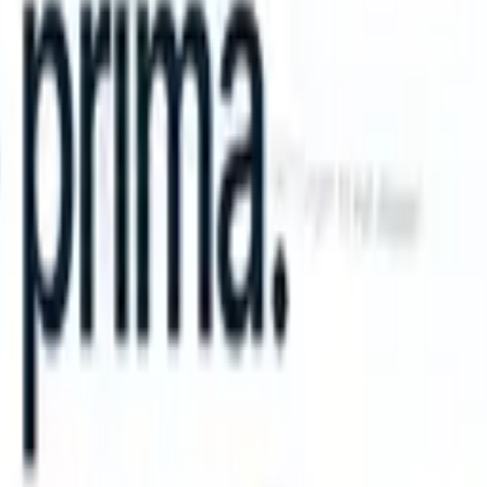
an take instructions?
|
Save my seat