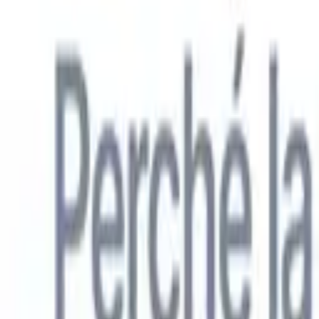
Italiano
🇺🇸
Inglese
🇳🇱
Olandese
🇫🇷
Francese
🇧🇷
Portoghese
🇪🇸
Spagno
Prodotti
Funzionalità
IA
Prezzi
Centro di conoscenza
Accedi a tutto Recruit CRM tramite UN'UNICA potente app mobile
Configura sul web, poi usa su mobile.
Registrati ora
Italiano
🇺🇸
Inglese
🇳🇱
Olandese
🇫🇷
Francese
🇧🇷
Portoghese
🇪🇸
Spagno
Voglio una demo