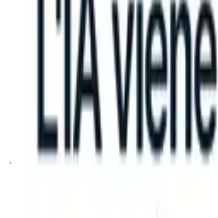
can take instructions?
|
Save my seat
What happens when your ATS c
Prodotti
Funzionalità
IA
Prezzi
Centro di conoscenza
Accedi
Prova gratuita