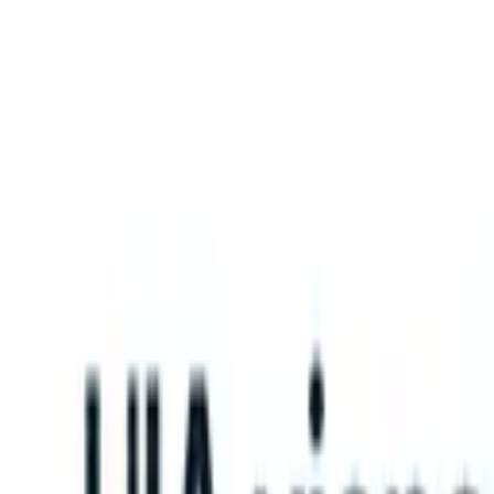
What happens when your ATS can take instructions?
|
Save my seat