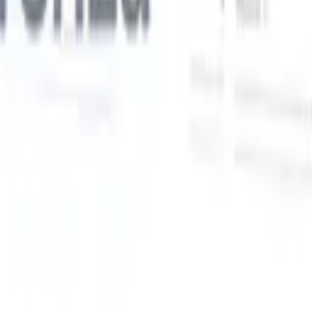
Le nostre funzionalità IA per i recruiter intelligenti
Integrazione GPT
Automatizza la creazione di contenuti e il
coinvolgimento dei candidati con GPT.
Ricerca IA
Cerca in tutto
V
internet con linguaggio naturale.
Abbinamento candidati con
IA
Abbina candidati qualificati ai ruoli con analisi guidata
ati
dall'IA.
Sequenziazione outreach
Coinvolgi i candidati tramite
sequenze intelligenti di email, SMS e LinkedIn.
Sblocca l'Efficienza di Reclutamento Come Mai Prima
Voglio una demo