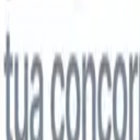
lo
🇩🇪
Tedesco
🇯🇵
Giapponese
🇨🇳
Cinese
lo
🇩🇪
Tedesco
🇯🇵
Giapponese
🇨🇳
Cinese