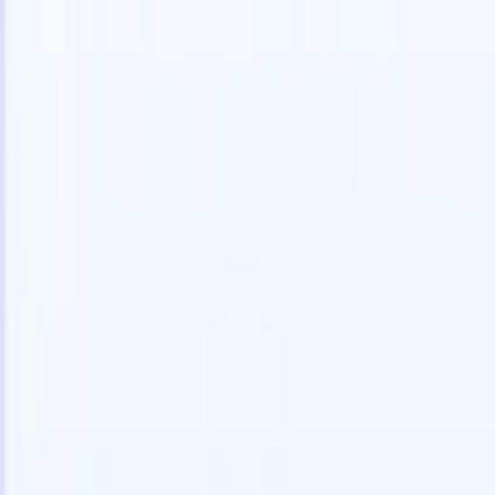
Prova gratuita
L'IA che lavora per te
I nostri
Gli agenti IA gestiscono risposte email, invii di candidati,
Visualizza 
formattazione CV e strategie di ricerca, offrendoti un
Agente di 
maggiore controllo sul tuo reclutamento e migliorando
che analizz
velocità e precisione.
curata pron
dall'IA su
Come gli agenti IA possono cambiare il tuo modo di
mail di pre
assumere.
↗
Nuova versione
Collega i tuoi dati all'IA con Recruit
CRM MCP
Cosa offriamo