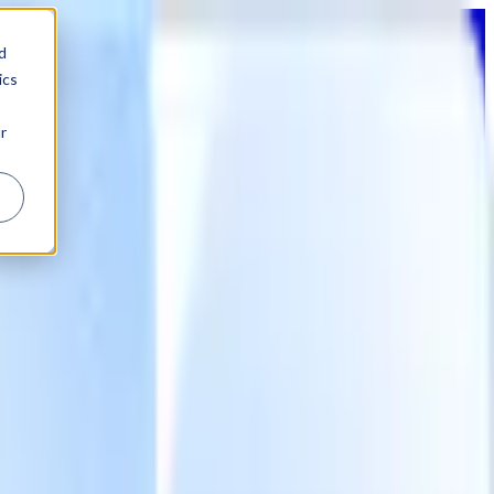
d
ics
r