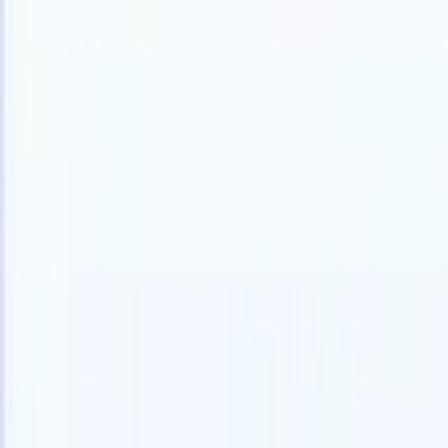
Italiano
🇺🇸
Inglese
🇫🇷
Francese
🇳🇱
Olandese
🇧🇷
Portoghese
🇯🇵
Giappo
Prodotti
Funzionalità
IA
Prezzi
Centro di conoscenza
Accedi a tutto Recruit CRM tramite UN'UNICA potente app mobile
Configura sul web, poi usa su mobile.
Registrati ora
Italiano
🇺🇸
Inglese
🇫🇷
Francese
🇳🇱
Olandese
🇧🇷
Portoghese
🇯🇵
Giappo
Voglio una demo