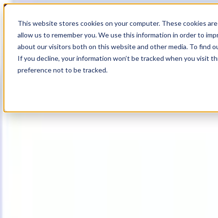
19
Day
:
This website stores cookies on your computer. These cookies are 
19
HR
:
allow us to remember you. We use this information in order to im
10
Min
about our visitors both on this website and other media. To find o
:
If you decline, your information won’t be tracked when you visit t
06
Sec
preference not to be tracked.