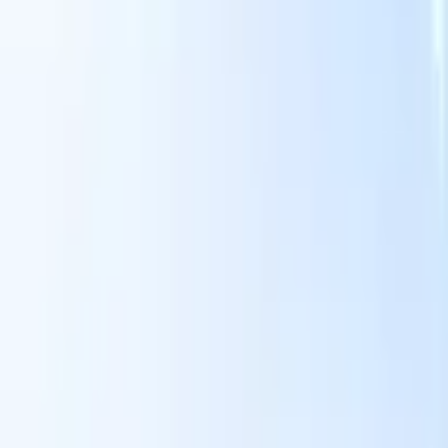
Le nostre funzionalità IA per i recruiter intelligenti
Integrazione GPT
Automatizza la creazione di contenuti e il
coinvolgimento dei candidati con GPT.
Ricerca IA
Cerca in tutto
V
internet con linguaggio naturale.
Abbinamento candidati con
IA
Abbina candidati qualificati ai ruoli con analisi guidata
ati
dall'IA.
Sequenziazione outreach
Coinvolgi i candidati tramite
sequenze intelligenti di email, SMS e LinkedIn.
Sblocca l'Efficienza di Reclutamento Come Mai Prima
Voglio una demo