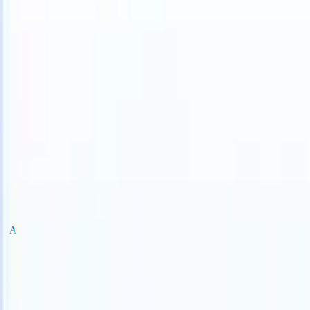
TS can take instructions?
|
Save my seat
What happens when your AT
Prodotti
Funzionalità
IA
Prezzi
Centro di conoscenza
Accedi
Prova gratuita