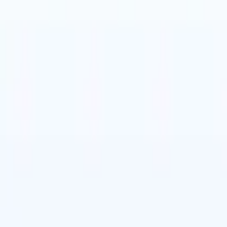
nese
🇪🇸
Spagnolo
🇨🇳
Cinese
🇩🇪
Tedesco
nese
🇪🇸
Spagnolo
🇨🇳
Cinese
🇩🇪
Tedesco