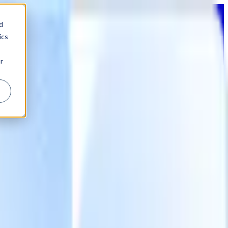
d
ics
r