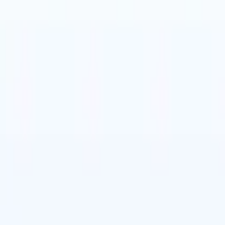
nese
🇪🇸
Spagnolo
🇨🇳
Cinese
🇩🇪
Tedesco
nese
🇪🇸
Spagnolo
🇨🇳
Cinese
🇩🇪
Tedesco