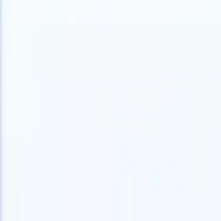
Italiano
🇺🇸
Inglese
🇫🇷
Francese
🇳🇱
Olandese
🇧🇷
Portoghese
🇯🇵
Giappo
Prodotti
Funzionalità
IA
Prezzi
Centro di conoscenza
Accedi a tutto Recruit CRM tramite UN'UNICA potente app mobile
Configura sul web, poi usa su mobile.
Registrati ora
Italiano
🇺🇸
Inglese
🇫🇷
Francese
🇳🇱
Olandese
🇧🇷
Portoghese
🇯🇵
Giappo
Voglio una demo