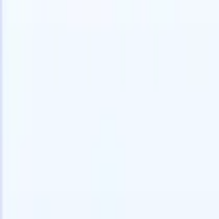
Prova gratuita
L'IA che lavora per te
I nostri
Gli agenti IA gestiscono risposte email, invii di candidati,
Visualizza 
formattazione CV e strategie di ricerca, offrendoti un
Agente di 
maggiore controllo sul tuo reclutamento e migliorando
che analizz
velocità e precisione.
curata pron
dall'IA su
Come gli agenti IA possono cambiare il tuo modo di
mail di pre
assumere.
↗
Nuova versione
Collega i tuoi dati all'IA con Recruit
CRM MCP
Cosa offriamo