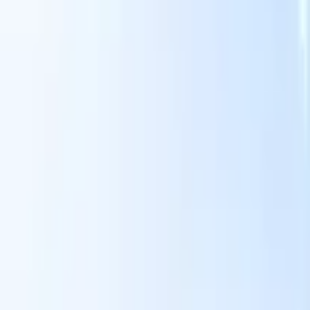
Le nostre funzionalità IA per i recruiter intelligenti
Integrazione GPT
Automatizza la creazione di contenuti e il
coinvolgimento dei candidati con GPT.
Ricerca IA
Cerca in tutto
V
internet con linguaggio naturale.
Abbinamento candidati con
IA
Abbina candidati qualificati ai ruoli con analisi guidata
ati
dall'IA.
Sequenziazione outreach
Coinvolgi i candidati tramite
sequenze intelligenti di email, SMS e LinkedIn.
Sblocca l'Efficienza di Reclutamento Come Mai Prima
Voglio una demo