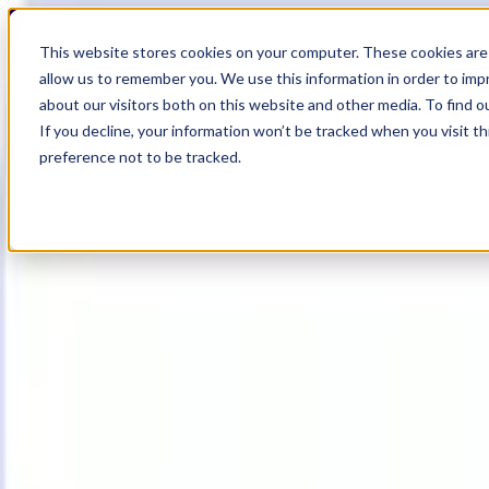
18
Day
:
This website stores cookies on your computer. These cookies are 
17
HR
:
allow us to remember you. We use this information in order to im
55
Min
about our visitors both on this website and other media. To find o
:
If you decline, your information won’t be tracked when you visit t
01
Sec
preference not to be tracked.