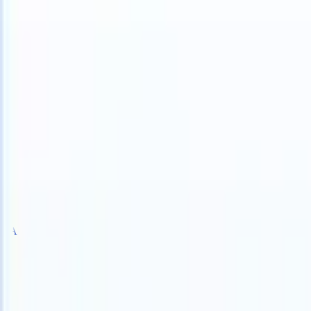
 can take instructions?
|
Save my seat
What happens when your ATS
Prodotti
Funzionalità
IA
Prezzi
Centro di conoscenza
Accedi
Prova gratuita