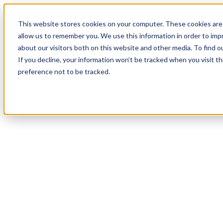
19
Day
:
This website stores cookies on your computer. These cookies are 
11
HR
:
allow us to remember you. We use this information in order to im
01
Min
about our visitors both on this website and other media. To find o
:
If you decline, your information won’t be tracked when you visit t
06
Sec
preference not to be tracked.