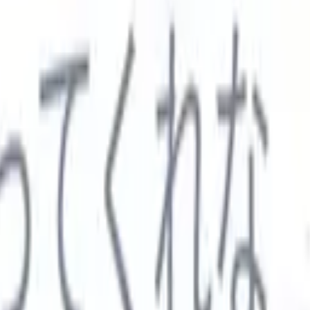

スペイン語
🇩🇪
ドイツ語
🇮🇹
イタリア語
🇨🇳
中国語
セス