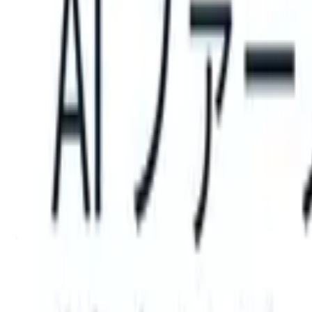
 can take instructions?
|
Save my seat
What happens when your ATS 
製品
機能
AI
料金
ナレッジハブ
サインイン
無料で試す