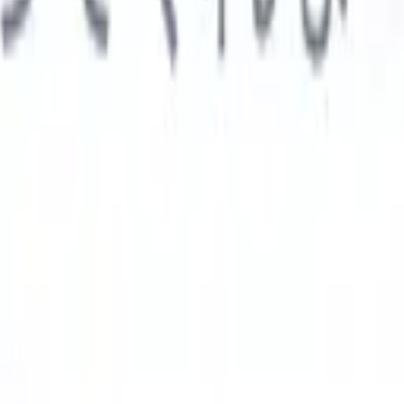

スペイン語
🇩🇪
ドイツ語
🇮🇹
イタリア語
🇨🇳
中国語
AIエージェント
示
析エージェント
解析する履歴書のカスタムフィールドを認識す
ジェントをトレーニング。
候補者提出エージェント
AIがメール
した洗練された候補者リストを作成。
履歴書フォーマットエー
Iフォーマット済み履歴書をその場で生成しPDFとして保存。
候
エージェント
AIで洗練されたブランド候補者ピッチメールを作
業界別ソリューション