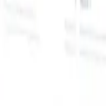
スマートリクルーター向けAI機能
GPT統合
GPTでコンテンツ作成と候補者エンゲージメント
を自動化。
AIソーシング
自然言語でインターネット全体か
る
らソーシング。
AI候補者マッチング
AI主導の分析で適格な
提
候補者を役割にマッチ。
アウトリーチシーケンシング
スマ
ジ
ートなメール、SMS、LinkedInシーケンスで候補者にエン
補
ゲージ。
これまでにない採用効率を解き放とう
デモを見たい