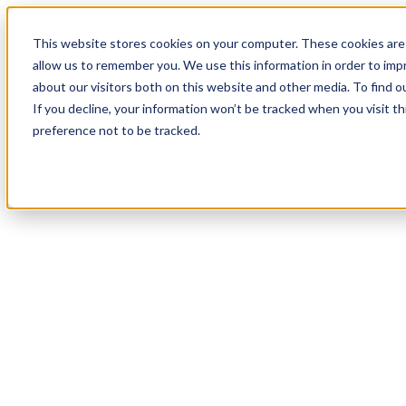
18
Day
:
This website stores cookies on your computer. These cookies are 
20
HR
:
allow us to remember you. We use this information in order to im
48
Min
about our visitors both on this website and other media. To find o
:
If you decline, your information won’t be tracked when you visit t
42
Sec
preference not to be tracked.