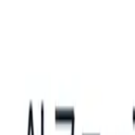
What happens when your ATS can take instructions?
|
Save my seat