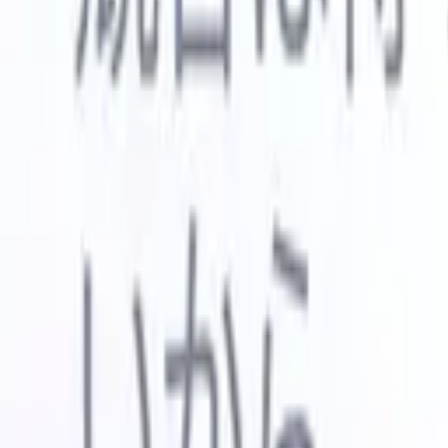
🇺🇸
英語
🇳🇱
オランダ語
🇫🇷
フランス語
🇧🇷
ポルトガル語
🇪
デモを見たい
無料で試す
あなたのために働くAI
次世代
AIエージェントがメール返信、候補者提出、履歴書
すべて表
フォーマット、ソーシング戦略を処理し、採用活動
履歴書解
をより効率的かつ正確に管理できるようにします。
ようエー
出に対応
AIエージェントが採用の仕方を変える方法。
↗
ェント
A
者ピッチ
成。
新リリース
Recruit CRM MCPでデータをAIに接続
当社のサービス