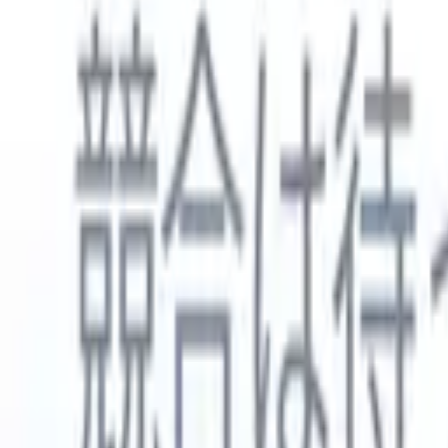
日本語
🇺🇸
英語
🇳🇱
オランダ語
🇫🇷
フランス語
🇧🇷
ポルトガル語
🇪
製品
機能
AI
料金
ナレッジハブ
ONEの強力なモバイルアプリでRecruit CRMのすべてにアク
Webでセットアップして、モバイルで使用。
今すぐ登録
日本語