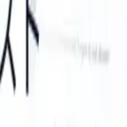
can take instructions?
|
Save my seat