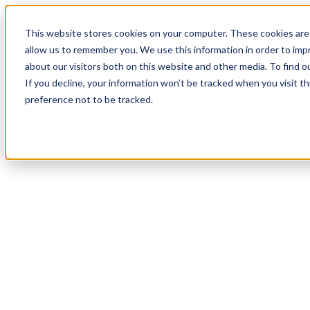
16
Day
:
This website stores cookies on your computer. These cookies are 
12
HR
:
allow us to remember you. We use this information in order to im
16
Min
about our visitors both on this website and other media. To find o
:
If you decline, your information won’t be tracked when you visit t
05
Sec
preference not to be tracked.