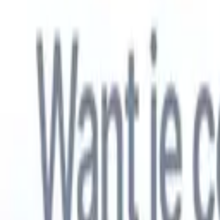
Nederlands
🇺🇸
Engels
🇫🇷
Frans
🇧🇷
Portugees
🇪🇸
Spaans
🇩🇪
Duits
🇯🇵
Japa
Producten
Functies
AI
Prijzen
Kenniscentrum
Krijg toegang tot alle Recruit CRM via ÉÉN krachtige mobiele app
Instellen op het web, dan gebruiken op mobiel.
Nu aanmelden
Nederlands
🇺🇸
Engels
🇫🇷
Frans
🇧🇷
Portugees
🇪🇸
Spaans
🇩🇪
Duits
🇯🇵
Japa
Ik wil een demo