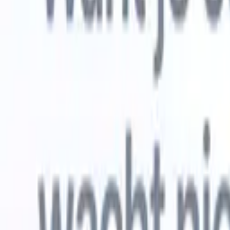
Gratis proberen
AI die het werk voor je doet
Onze ne
AI-agenten verwerken e-mailreacties,
Alles beki
kandidaatverzendingen, cv-opmaak en
CV-analys
sourcingstrategieën, zodat je meer controle hebt over je
herkennen
werving en de snelheid en nauwkeurigheid verbetert.
opstellen d
opgemaakte
Hoe AI-agenten de manier waarop je aanwerft kunnen
gebrande k
veranderen.
↗
Nieuwe release
Verbind uw data met AI via Recruit
CRM MCP
Wat wij bieden