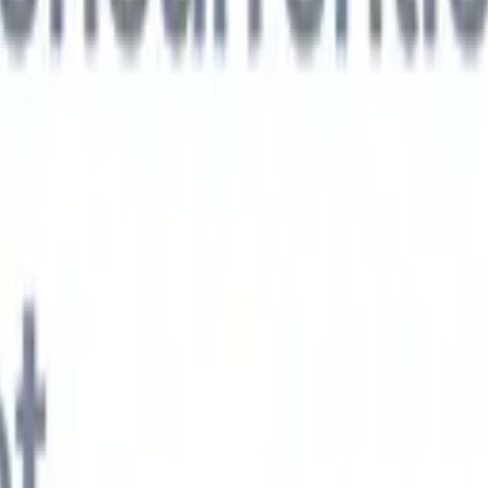
xt-gen AI-agenten
jken
e-agent
Train een agent om aangepaste velden in cv's die je parseert te
.
Kandidaatverzending-agent
Laat AI een verzorgde kandidatenlijst
ie klaar is voor e-mailverzending.
CV-opmaak-agent
Genereer direct AI-
 cv's en sla ze op als PDF's.
Kandidaat-pitchagent
Maak verzorgde,
andidaat-pitch e-mails met AI.
Oplossingen per branche