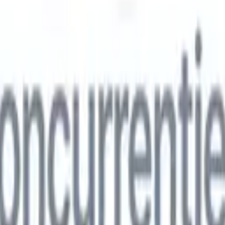
ns
🇮🇹
Italiaans
🇨🇳
Chinees
ns
🇮🇹
Italiaans
🇨🇳
Chinees