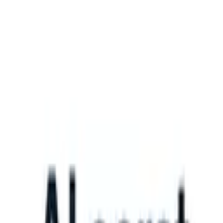
What happens when your ATS can take instructions?
|
Save my seat