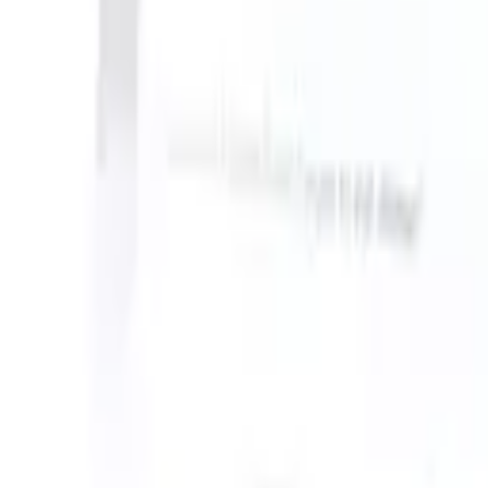
can take instructions?
|
Save my seat