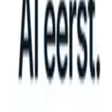
 can take instructions?
|
Save my seat
What happens when your ATS 
Producten
Functies
AI
Prijzen
Kenniscentrum
Inloggen
Gratis proberen