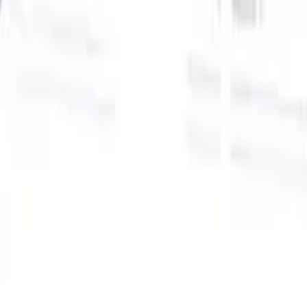
Onze AI-functies voor slimme recruiters
GPT-integratie
Automatiseer contentcreatie en
kandidaatbetrokkenheid met GPT.
AI-sourcing
Zoek over het hele
internet met natuurlijke taal.
AI-kandidaatmatching
Koppel
gekwalificeerde kandidaten aan functies met AI-gestuurde
analyse.
Outreach-sequencing
Betrek kandidaten via slimme e-mail-,
sms- en LinkedIn-sequenties.
Ontketen Wervingsefficiëntie Zoals Nooit Tevoren
Ik wil een demo