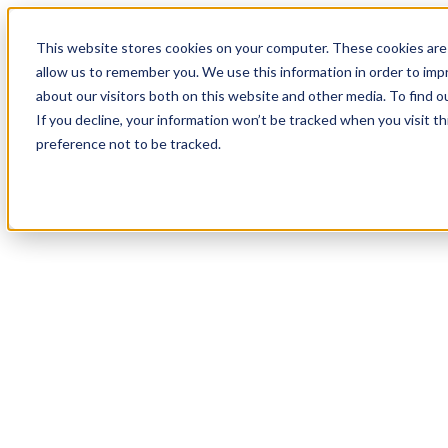
17
Day
:
This website stores cookies on your computer. These cookies are 
04
HR
:
allow us to remember you. We use this information in order to im
51
Min
about our visitors both on this website and other media. To find o
:
If you decline, your information won’t be tracked when you visit t
00
Sec
preference not to be tracked.