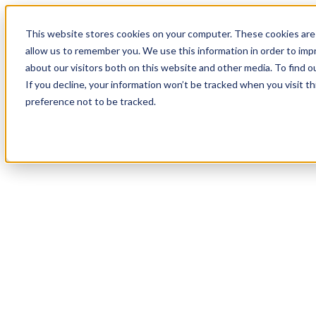
17
Day
:
This website stores cookies on your computer. These cookies are 
06
HR
:
allow us to remember you. We use this information in order to im
31
Min
about our visitors both on this website and other media. To find o
:
If you decline, your information won’t be tracked when you visit t
09
Sec
preference not to be tracked.