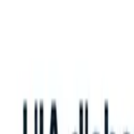
What happens when your ATS can take instructions?
|
Save my seat