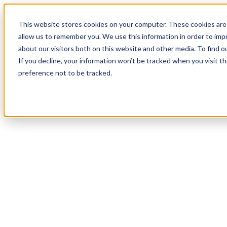
17
Day
:
This website stores cookies on your computer. These cookies are 
02
HR
:
allow us to remember you. We use this information in order to im
05
Min
about our visitors both on this website and other media. To find o
:
If you decline, your information won’t be tracked when you visit t
11
Sec
preference not to be tracked.