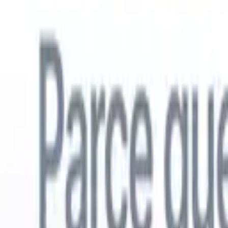
Français
🇺🇸
Anglais
🇳🇱
Néerlandais
🇧🇷
Portugais
🇪🇸
Espagnol
🇩🇪
Alle
Produits
Fonctionnalités
IA
Tarifs
Centre de connaissances
Accédez à tout Recruit CRM via UNE application mobile puissante
Configurez sur le web, puis utilisez sur mobile.
S'inscrire maintenant
Français
🇺🇸
Anglais
🇳🇱
Néerlandais
🇧🇷
Portugais
🇪🇸
Espagnol
🇩🇪
Alle
Je veux une démo