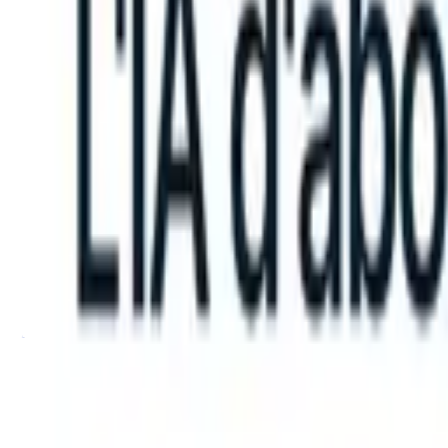
can take instructions?
|
Save my seat
What happens when your ATS c
Produits
Fonctionnalités
IA
Tarifs
Centre de connaissances
Se connecter
Essai gratuit