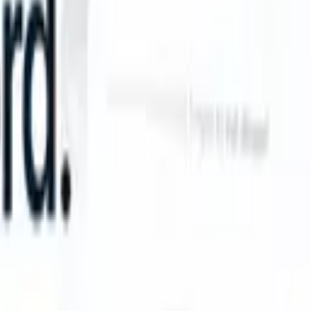
an take instructions?
|
Save my seat