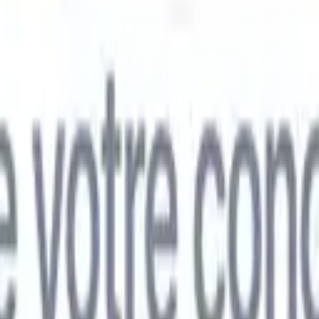
mand
🇯🇵
Japonais
🇮🇹
Italien
🇨🇳
Chinois
mand
🇯🇵
Japonais
🇮🇹
Italien
🇨🇳
Chinois