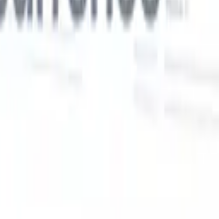
Nos fonctionnalités IA pour les recruteurs
intelligents
Intégration GPT
Automatisez la création de contenu et
s
l'engagement des candidats avec GPT.
Sourcing IA
Sourcez sur tout
er
internet grâce au langage naturel.
Correspondance IA de
candidats
Associez les candidats qualifiés aux postes grâce à une
 en
analyse pilotée par l'IA.
Séquençage de prospection
Engagez les
candidats via des séquences intelligentes d'e-mails, SMS et
LinkedIn.
Libérez l'Efficacité de Recrutement Comme Jamais
Auparavant