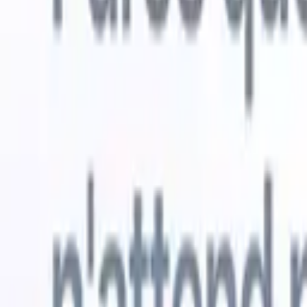
Essai gratuit
L'IA qui travaille pour vous
Nos agen
Les agents IA gèrent les réponses aux e-mails, les
Voir tout
soumissions de candidats, la mise en forme des CV et les
Agent d'a
stratégies de sourcing, vous donnant un meilleur contrôle
dans les C
sur votre recrutement et améliorant la vitesse et la
une liste d
précision.
forme des
PDF.
Agent
Comment les agents IA peuvent changer votre façon de
candidats s
recruter.
↗
Nouvelle version
Connectez vos données à l'IA avec
Recruit CRM MCP
Ce que nous offrons