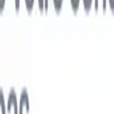
ts IA nouvelle génération
nalyse des CV
Entraînez un agent à reconnaître les champs personnalisé
V que vous analysez.
Agent de soumission de candidats
Laissez l'IA cré
e candidats soignée, prête à être envoyée par e-mail.
Agent de mise en
 CV
Générez des CV formatés par l'IA instantanément et enregistrez-les
 de présentation des candidats
Créez des e-mails de présentation de
oignés et personnalisés grâce à l'IA.
Solutions par secteur