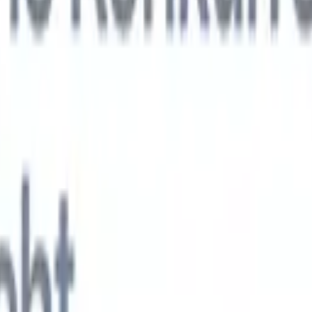
KI-Agenten der nächsten Generation
gen
f-Analyse-Agent
Trainieren Sie einen Agenten, benutzerdefinierte Felde
erten Lebensläufen zu erkennen.
Kandidateneinreichungs-Agent
Lassen 
e ausgefeilte Kandidatenliste für den E-Mail-Versand erstellen.
Lebensla
ungs-Agent
Erstellen Sie KI-formatierte Lebensläufe sofort und speicher
s PDFs.
Kandidaten-Pitch-Agent
Erstellen Sie mit KI ausgefeilte,
echte Kandidaten-Pitch-E-Mails.
Lösungen nach Branche