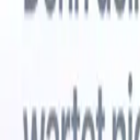
Kostenlos testen
KI, die die Arbeit für Sie erledigt
Unsere 
KI-Agenten übernehmen E-Mail-Antworten,
Alle anzei
Kandidateneinreichungen, Lebenslauf-Formatierung und
Lebenslau
Sourcing-Strategien – für mehr Kontrolle über Ihre
in analysi
Personalvermittlung und mehr Geschwindigkeit und
die KI ein
Genauigkeit.
Formatier
Sie sie al
Wie KI-Agenten Ihre Einstellungsweise verändern
markenger
können.
↗
Neue Version
Verbinde deine Daten mit KI – Recruit
CRM MCP
Was wir bieten