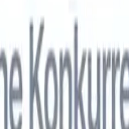
nol
🇯🇵
Japonais
🇮🇹
Italien
🇨🇳
Chinois
nen von Recruit CRM zu
nol
🇯🇵
Japonais
🇮🇹
Italien
🇨🇳
Chinois