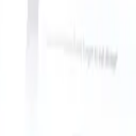
 can take instructions?
|
Save my seat