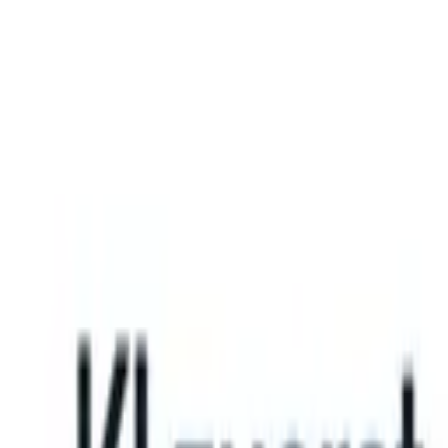
What happens when your ATS can take instructions?
|
Save my seat