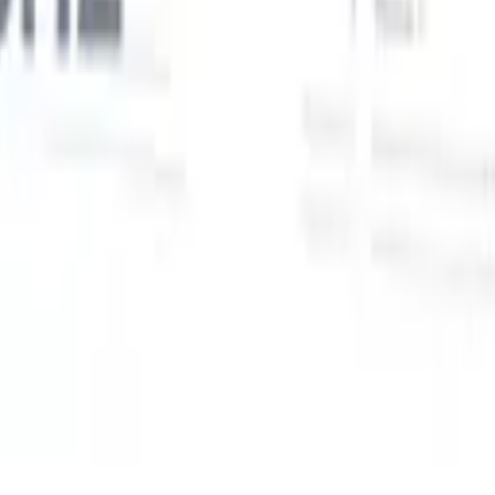
Unsere KI-Funktionen für smarte Recruiter
GPT-Integration
Automatisieren Sie Content-Erstellung und
Kandidatenengagement mit GPT.
KI-Sourcing
Suchen Sie im
r
gesamten Internet mit natürlicher Sprache.
KI-
Sie
Kandidatenabgleich
Ordnen Sie qualifizierte Kandidaten mit KI-
uf-
gesteuerter Analyse den passenden Stellen zu.
Outreach-
n
Sequenzierung
Sprechen Sie Kandidaten über intelligente E-Mail-,
SMS- und LinkedIn-Sequenzen an.
Entfesseln Sie Rekrutierungseffizienz wie nie zuvor
Ich möchte eine Demo