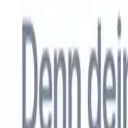
Allemand
🇺🇸
Anglais
🇳🇱
Néerlandais
🇫🇷
Français
🇧🇷
Portugais
🇪🇸
Espag
Produkte
Funktionen
KI
Preise
Wissenszentrum
Greifen Sie über EINE leistungsstarke mobile App auf alle Funktio
Richten Sie es im Web ein und nutzen Sie es dann auf dem Handy.
Jetzt anmelden
Allemand
🇺🇸
Anglais
🇳🇱
Néerlandais
🇫🇷
Français
🇧🇷
Portugais
🇪🇸
Espag
Ich möchte eine Demo