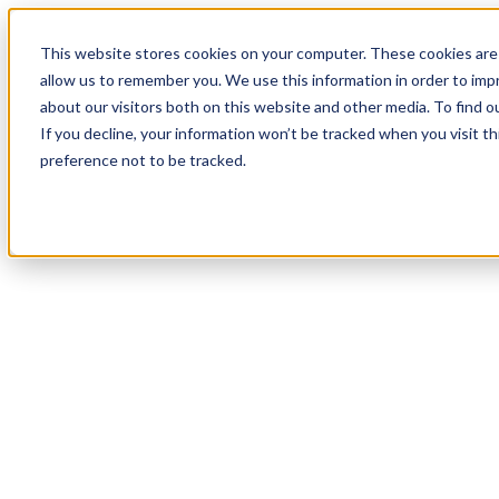
19
Day
:
This website stores cookies on your computer. These cookies are 
08
HR
:
allow us to remember you. We use this information in order to im
58
Min
about our visitors both on this website and other media. To find o
:
If you decline, your information won’t be tracked when you visit t
30
Sec
preference not to be tracked.