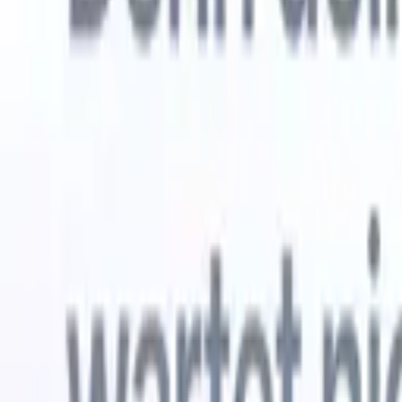
Kostenlos testen
KI, die die Arbeit für Sie erledigt
Unsere 
KI-Agenten übernehmen E-Mail-Antworten,
Alle anzei
Kandidateneinreichungen, Lebenslauf-Formatierung und
Lebenslau
Sourcing-Strategien – für mehr Kontrolle über Ihre
in analysi
Personalvermittlung und mehr Geschwindigkeit und
die KI ein
Genauigkeit.
Formatier
Sie sie al
Wie KI-Agenten Ihre Einstellungsweise verändern
markenger
können.
↗
Neue Version
Verbinde deine Daten mit KI – Recruit
CRM MCP
Was wir bieten