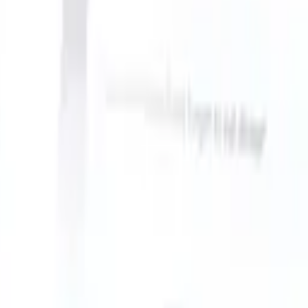
 take instructions?
|
Save my seat