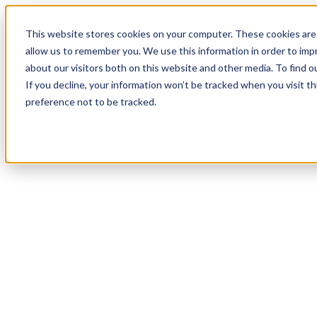
20
Day
:
This website stores cookies on your computer. These cookies are 
09
HR
:
allow us to remember you. We use this information in order to im
48
Min
about our visitors both on this website and other media. To find o
:
If you decline, your information won’t be tracked when you visit t
46
Sec
preference not to be tracked.