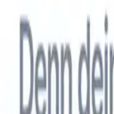
Allemand
🇺🇸
Anglais
🇳🇱
Néerlandais
🇫🇷
Français
🇧🇷
Portugais
🇪🇸
Espag
Produkte
Funktionen
KI
Preise
Wissenszentrum
Greifen Sie über EINE leistungsstarke mobile App auf alle Funktio
Richten Sie es im Web ein und nutzen Sie es dann auf dem Handy.
Jetzt anmelden
Allemand
🇺🇸
Anglais
🇳🇱
Néerlandais
🇫🇷
Français
🇧🇷
Portugais
🇪🇸
Espag
Ich möchte eine Demo