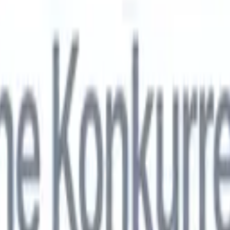
nol
🇯🇵
Japonais
🇮🇹
Italien
🇨🇳
Chinois
nen von Recruit CRM zu
nol
🇯🇵
Japonais
🇮🇹
Italien
🇨🇳
Chinois