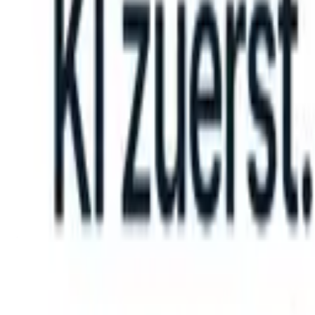
n take instructions?
|
Save my seat
What happens when your ATS can
Produkte
Funktionen
KI
Preise
Wissenszentrum
Anmelden
Kostenlos testen