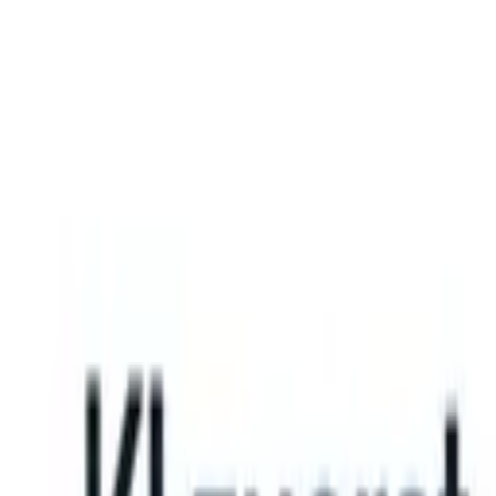
What happens when your ATS can take instructions?
|
Save my seat