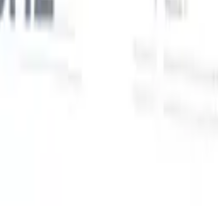
Unsere KI-Funktionen für smarte Recruiter
GPT-Integration
Automatisieren Sie Content-Erstellung und
Kandidatenengagement mit GPT.
KI-Sourcing
Suchen Sie im
r
gesamten Internet mit natürlicher Sprache.
KI-
Sie
Kandidatenabgleich
Ordnen Sie qualifizierte Kandidaten mit KI-
uf-
gesteuerter Analyse den passenden Stellen zu.
Outreach-
n
Sequenzierung
Sprechen Sie Kandidaten über intelligente E-Mail-,
SMS- und LinkedIn-Sequenzen an.
Entfesseln Sie Rekrutierungseffizienz wie nie zuvor
Ich möchte eine Demo