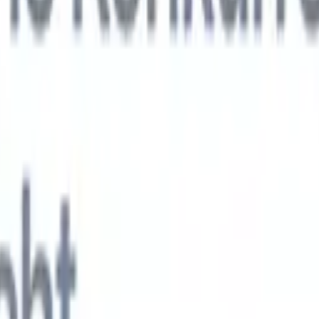
KI-Agenten der nächsten Generation
gen
f-Analyse-Agent
Trainieren Sie einen Agenten, benutzerdefinierte Felde
erten Lebensläufen zu erkennen.
Kandidateneinreichungs-Agent
Lassen 
e ausgefeilte Kandidatenliste für den E-Mail-Versand erstellen.
Lebensla
ungs-Agent
Erstellen Sie KI-formatierte Lebensläufe sofort und speicher
s PDFs.
Kandidaten-Pitch-Agent
Erstellen Sie mit KI ausgefeilte,
echte Kandidaten-Pitch-E-Mails.
Lösungen nach Branche