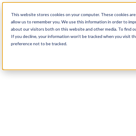
18
Day
:
This website stores cookies on your computer. These cookies are 
03
HR
:
allow us to remember you. We use this information in order to im
26
Min
about our visitors both on this website and other media. To find o
:
If you decline, your information won’t be tracked when you visit t
10
Sec
preference not to be tracked.