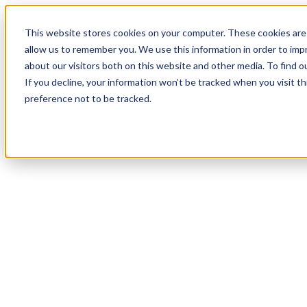
18
Day
:
This website stores cookies on your computer. These cookies are 
20
HR
:
allow us to remember you. We use this information in order to im
05
Min
about our visitors both on this website and other media. To find o
:
If you decline, your information won’t be tracked when you visit t
03
Sec
preference not to be tracked.