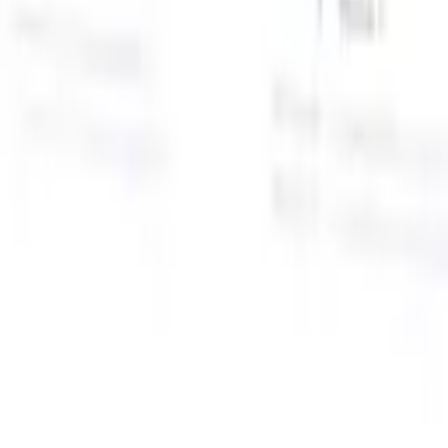
面向智能招聘人员的AI功能
GPT集成
使用GPT自动化内容创建和候选人互动。
AI人才搜
寻
使用自然语言在整个互联网中搜寻人才。
AI候选人匹配
通
智
过AI驱动的分析将合格候选人与职位进行匹配。
外联序列
通
式
过智能邮件、短信和LinkedIn序列与候选人互动。
用
释放前所未有的招聘效率