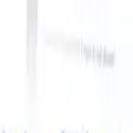
an take instructions?
|
Save my seat