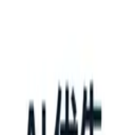
What happens when your ATS can take instructions?
|
Save my seat