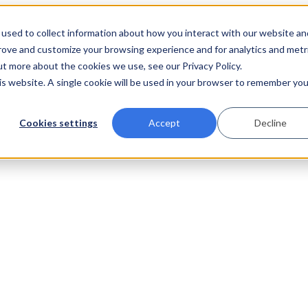
used to collect information about how you interact with our website an
prove and customize your browsing experience and for analytics and metr
ut more about the cookies we use, see our Privacy Policy.
his website. A single cookie will be used in your browser to remember you
Cookies settings
Accept
Decline