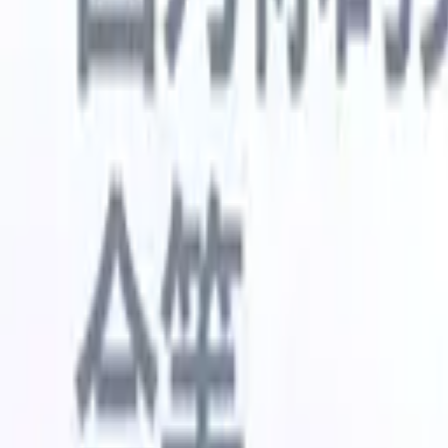
🇺🇸
英语
🇳🇱
荷兰语
🇫🇷
法语
🇧🇷
葡萄牙语
🇪🇸
西班牙语
🇩🇪
我想要一个演示
免费试用
替您完成工作的AI
我们的
AI智能体处理邮件回复、候选人提交、简历格式化和
查看全部
人才搜寻策略，让您对招聘工作拥有更大掌控力，同
简历解析
时提升效率与准确性。
能体
让A
化智能体
了解AI智能体如何改变您的招聘方式。
↗
AI创建
最新发布
通过 Recruit CRM MCP 将您的数据连
接到 AI