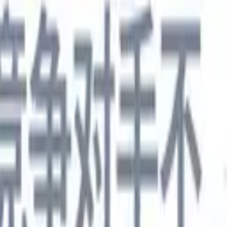
德语
🇯🇵
日语
🇮🇹
意大利语