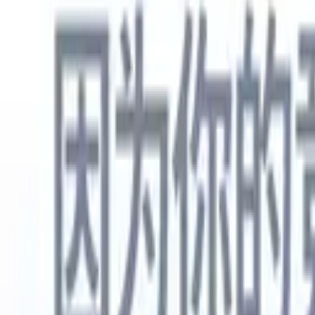
中文
🇺🇸
英语
🇳🇱
荷兰语
🇫🇷
法语
🇧🇷
葡萄牙语
🇪🇸
西班牙语
🇩🇪
产品
功能
人工智能
定价
知识中心
通过一个强大的移动应用程序访问Recruit CRM的所有功能
在网络上设置，然后在移动设备上使用。
立即注册
中文