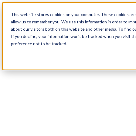
19
Day
:
This website stores cookies on your computer. These cookies are 
12
HR
:
allow us to remember you. We use this information in order to im
28
Min
about our visitors both on this website and other media. To find o
:
If you decline, your information won’t be tracked when you visit t
36
Sec
preference not to be tracked.