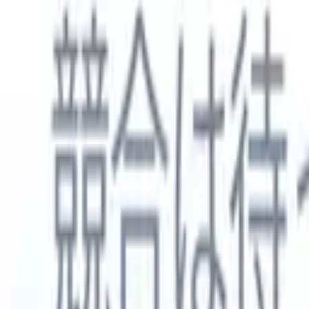
日本語
🇺🇸
英語
🇳🇱
オランダ語
🇫🇷
フランス語
🇧🇷
ポルトガル語
🇪
製品
機能
AI
料金
ナレッジハブ
ONEの強力なモバイルアプリでRecruit CRMのすべてにアク
Webでセットアップして、モバイルで使用。
今すぐ登録
日本語