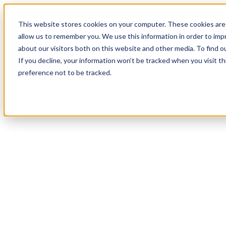
17
Day
:
This website stores cookies on your computer. These cookies are 
07
HR
:
allow us to remember you. We use this information in order to im
46
Min
about our visitors both on this website and other media. To find o
:
If you decline, your information won’t be tracked when you visit t
52
Sec
preference not to be tracked.