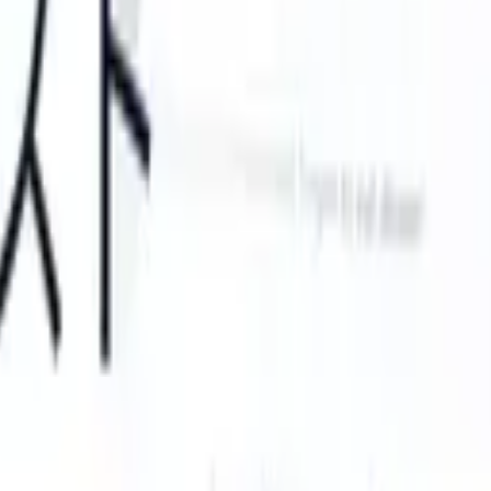
e instructions?
|
Save my seat