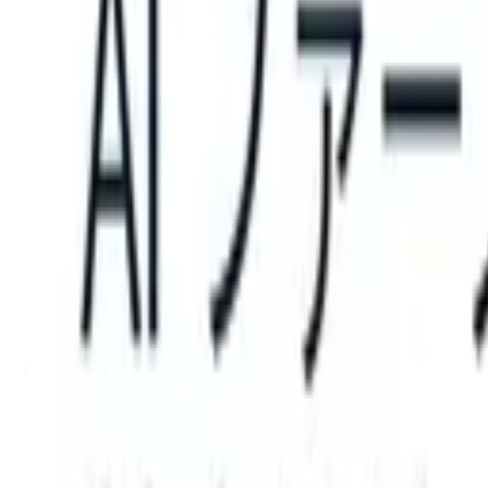
ke instructions?
|
Save my seat
What happens when your ATS can tak
製品
機能
AI
料金
ナレッジハブ
サインイン
無料で試す