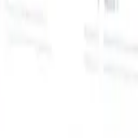
スマートリクルーター向けAI機能
GPT統合
GPTでコンテンツ作成と候補者エンゲージメント
を自動化。
AIソーシング
自然言語でインターネット全体か
る
らソーシング。
AI候補者マッチング
AI主導の分析で適格な
提
候補者を役割にマッチ。
アウトリーチシーケンシング
スマ
ジ
ートなメール、SMS、LinkedInシーケンスで候補者にエン
補
ゲージ。
これまでにない採用効率を解き放とう
デモを見たい