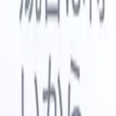
🇺🇸
英語
🇳🇱
オランダ語
🇫🇷
フランス語
🇧🇷
ポルトガル語
🇪
デモを見たい
無料で試す
あなたのために働くAI
次世代
AIエージェントがメール返信、候補者提出、履歴書
すべて表
フォーマット、ソーシング戦略を処理し、採用活動
履歴書解
をより効率的かつ正確に管理できるようにします。
ようエー
出に対応
AIエージェントが採用の仕方を変える方法。
↗
ェント
A
者ピッチ
成。
新リリース
Recruit CRM MCPでデータをAIに接続
当社のサービス