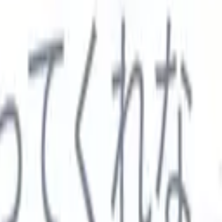

スペイン語
🇩🇪
ドイツ語
🇮🇹
イタリア語
🇨🇳
中国語
セス