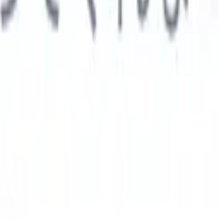

スペイン語
🇩🇪
ドイツ語
🇮🇹
イタリア語
🇨🇳
中国語
AIエージェント
示
析エージェント
解析する履歴書のカスタムフィールドを認識す
ジェントをトレーニング。
候補者提出エージェント
AIがメール
した洗練された候補者リストを作成。
履歴書フォーマットエー
Iフォーマット済み履歴書をその場で生成しPDFとして保存。
候
エージェント
AIで洗練されたブランド候補者ピッチメールを作
業界別ソリューション