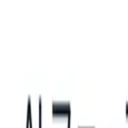
What happens when your ATS can take instructions?
|
Save my seat